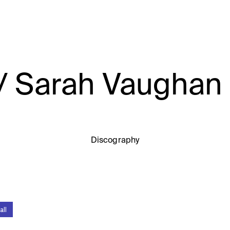
arah Vaughan
Discography
all