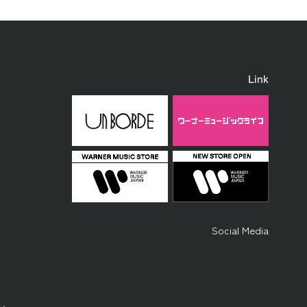
Link
Social Media