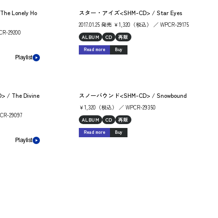
 Lonely Ho
スター・アイズ<SHM-CD> / Star Eyes
2017.01.25 発売 ￥1,320（税込） ／ WPCR-29175
CR-29200
ALBUM
CD
再販
Read more
Buy
Playlist
The Divine
スノーバウンド<SHM-CD> / Snowbound
￥1,320（税込） ／ WPCR-29350
CR-29097
ALBUM
CD
再販
Read more
Buy
Playlist