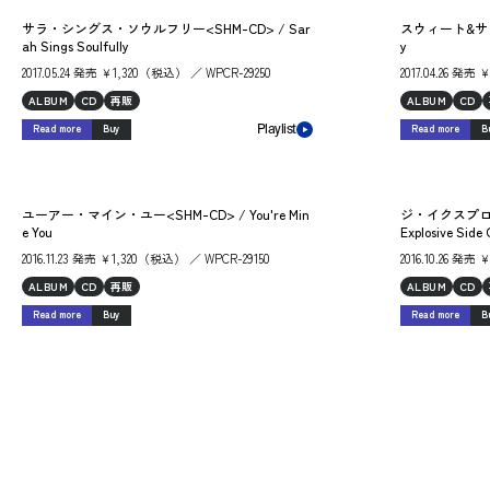
サラ・シングス・ソウルフリー<SHM-CD> / Sar
スウィート&サッシー
ah Sings Soulfully
y
2017.05.24 発売 ￥1,320（税込） ／ WPCR-29250
2017.04.26 発売
ALBUM
CD
再販
ALBUM
CD
Read more
Buy
Read more
B
Playlist
ユーアー・マイン・ユー<SHM-CD> / You're Min
ジ・イクスプロー
e You
Explosive Side
2016.11.23 発売 ￥1,320（税込） ／ WPCR-29150
2016.10.26 発売
ALBUM
CD
再販
ALBUM
CD
Read more
Buy
Read more
B