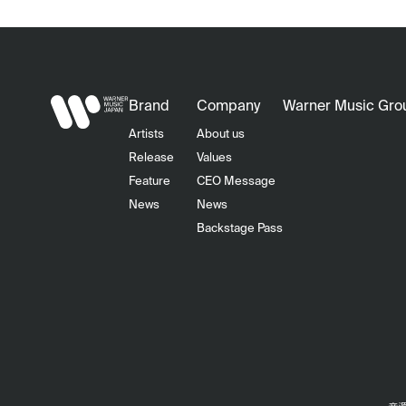
Brand
Company
Warner Music Gro
Artists
About us
Release
Values
Feature
CEO Message
News
News
Backstage Pass