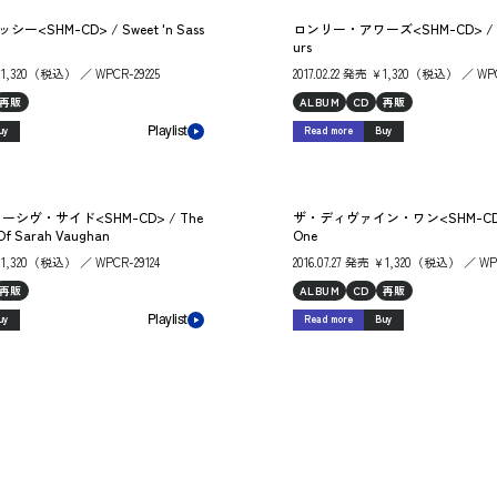
<SHM-CD> / Sweet 'n Sass
ロンリー・アワーズ<SHM-CD> / The
urs
 ￥1,320（税込） ／ WPCR-29225
2017.02.22 発売 ￥1,320（税込） ／ WP
再販
ALBUM
CD
再販
uy
Read more
Buy
Playlist
シヴ・サイド<SHM-CD> / The
ザ・ディヴァイン・ワン<SHM-CD> / 
 Of Sarah Vaughan
One
 ￥1,320（税込） ／ WPCR-29124
2016.07.27 発売 ￥1,320（税込） ／ WP
再販
ALBUM
CD
再販
uy
Read more
Buy
Playlist