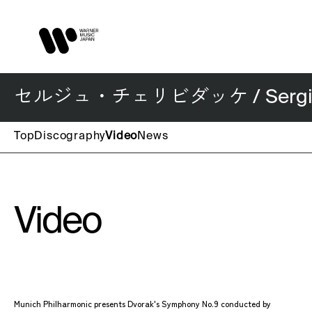
セルジュ・チェリビダッケ / Sergiu C
Top
Discography
Video
News
Video
Munich Philharmonic presents Dvorak's Symphony No.9 conducted by