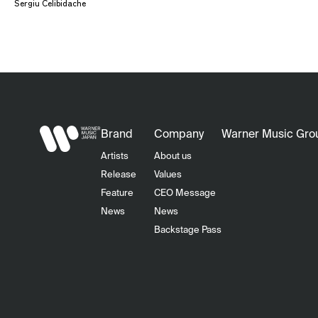
Sergiu Celibidache
Brand
Company
Warner Music Gro
Artists
About us
Release
Values
Feature
CEO Message
News
News
Backstage Pass