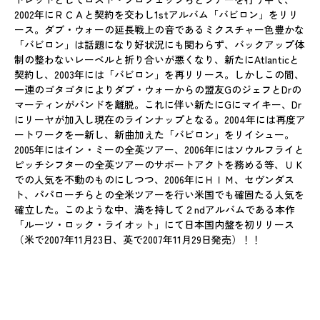
2002年にＲＣＡと契約を交わし1stアルバム「バビロン」をリリ
ース。ダブ・ウォーの延長戦上の音であるミクスチャー色豊かな
「バビロン」は話題になり好状況にも関わらず、バックアップ体
制の整わないレーベルと折り合いが悪くなり、新たにAtlanticと
契約し、2003年には「バビロン」を再リリース。しかしこの間、
一連のゴタゴタによりダブ・ウォーからの盟友GのジェフとDrの
マーティンがバンドを離脱。これに伴い新たにGにマイキー、Dr
にリーヤが加入し現在のラインナップとなる。2004年には再度ア
ートワークを一新し、新曲加えた「バビロン」をリイシュー。
2005年にはイン・ミーの全英ツアー、2006年にはソウルフライと
ピッチシフターの全英ツアーのサポートアクトを務める等、ＵＫ
での人気を不動のものにしつつ、2006年にＨＩＭ、セヴンダス
ト、パパローチらとの全米ツアーを行い米国でも確固たる人気を
確立した。このような中、満を持して２ndアルバムである本作
「ルーツ・ロック・ライオット」にて日本国内盤を初リリース
（米で2007年11月23日、英で2007年11月29日発売）！！