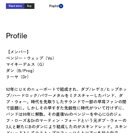
Read more
Buy
Playlist
Profile
【メンバー】
ベンジー・ウェッブ（Vo）
マイキーデムス（G）
ダン（B/Prog）
リーヤ（Dr）
92年にＵＫのニューポートで結成され、ダブ/レゲエ/ヒップホッ
プ/ハードロック/パワーメタルをミクスチャーしたバンド、ダ
ブ・ウォー。時代を先取りしたサウンドで一部の早耳ファンの間
で話題に。しかしその早すぎた先鋭性に時代がついて行けずに、
バンドは99年に解散。その直後Voのベンジーを中心にGのジェ
フ・ローズ＆Drのマーティン・フォードという元ダブ・ウォーの
3人と新たにBのダンにより結成したのがスキンドレッド。スキン
ドレッドとしてロスト・プロフェッツらとツアーを行う中で、