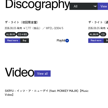
Discography
View 
ザ・ライト（初回限定盤）
ザ・ライト（
2026.08.05 発売 ￥7,777（税込） ／ WPZL-32304/5
2026.08.05 発
ALBUM
CD+BD
ALBUM
CD
Read more
Buy
Read more
B
Playlist
Video
View all
SKRYU - イッツ・ア・ニューデイ (feat. MONKEY MAJIK)【Music
Video】