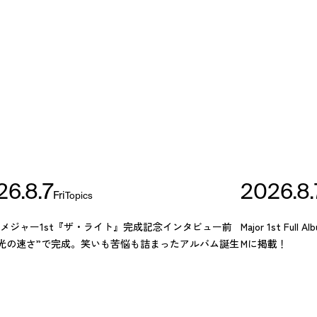
26.8.7
2026.8.
Fri
Topics
YUメジャー1st『ザ・ライト』完成記念インタビュー前
Major 1st F
“光の速さ”で完成。笑いも苦悩も詰まったアルバム誕生
Mに掲載！