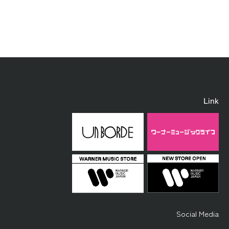
Link
Social Media