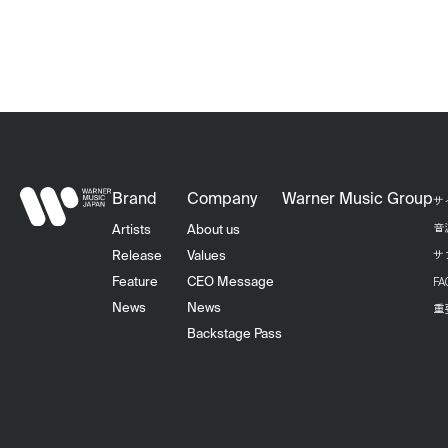
Brand
Company
Warner Music Group
サ
音
Artists
About us
サ
Release
Values
F
Feature
CEO Message
重
News
News
Backstage Pass