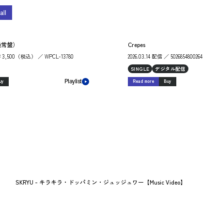
all
通常盤）
Crepes
売 ￥3,500（税込） ／ WPCL-13780
2026.03.14 配信 ／ 5026854800264
SINGLE
デジタル配信
uy
Read more
Buy
Playlist
SKRYU - キラキラ・ドッパミン・ジュッジュワー【Music Video】