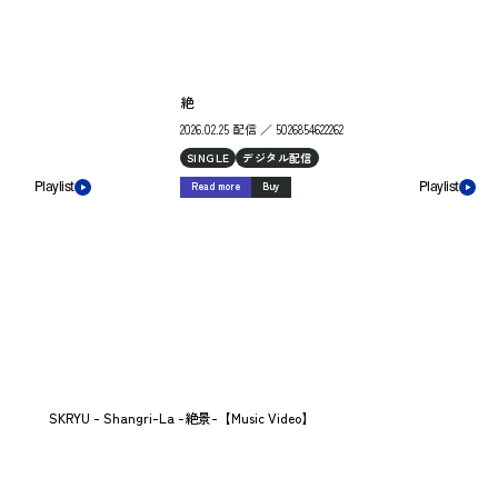
絶
2026.02.25 配信 ／ 5026854622262
SINGLE
デジタル配信
Read more
Buy
Playlist
Playlist
SKRYU - Shangri-La -絶景-【Music Video】