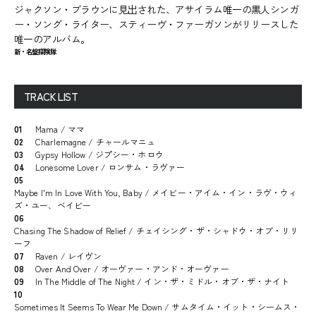
ジャクソン・ブラウンに見出された、アサイラム唯一の黒人シンガ
ー・ソング・ライター、スティーヴ・ファーガソンがリリースした
唯一のアルバム。
新・名盤探険隊
TRACK LIST
01
Mama / ママ
02
Charlemagne / チャールマニュ
03
Gypsy Hollow / ジプシー・ホロウ
04
Lonesome Lover / ロンサム・ラヴァー
05
Maybe I'm In Love With You, Baby / メイビー・アイム・イン・ラヴ・ウィ
ズ・ユー、ベイビー
06
Chasing The Shadow of Relief / チェイシング・ザ・シャドウ・オブ・リリ
ーフ
07
Raven / レイヴン
08
Over And Over / オーヴァー・アンド・オーヴァー
09
In The Middle of The Night / イン・ザ・ミドル・オブ・ザ・ナイト
10
Sometimes It Seems To Wear Me Down / サムタイム・イット・シームス・