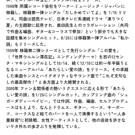
1998年 所属レコード会社をワーナーミュージック・ジャパンに
移籍し、移籍第一弾シングル「たしかめていてよ」を 7/15 リリ
ース。同曲は読売テレビ、日本テレビ系連続ドラマ「凍りつく
夏」の主題歌に起用され、奥田民生とのコラボレーション（共同
で作曲＆編曲、ギター&コーラスで参加）という部分でも大きな
話題を集めシングルヒット。8/26には移籍第一弾アルバム「私小
説」もリリースした。
1999年 移籍第二弾シリーズとして先行シングル「この愛を」
（『世界ウルルン滞在記』エンディングテーマ）を初の12セン
チ・マキシシングルとして10/14、続く12/10には約一年半振りと
なるニューアルバム「あたらしい愛の詩」をリリース。その卓越
した楽曲センスとハイクオリティなサウンド面で "これぞ文句な
しの最高傑作！" と各方面より大絶賛される。
2000年 ファン＆関係者の熱いリクエストに応える形で「あたら
しい愛の詩」を1/26にシングルカット。カップリング曲の「シュ
ガーダディーベイビー」では作詞、作曲、編曲、セルフプロデュ
ースはもとより、なんとドラムス、ギター、ベース、キーボー
ド、コーラスなど総てのパートを一人で演奏するという"一人多
重録音"に初挑戦、女性アーティストとして、他の追従を許さな
いケタ外れの多才ぶりを発揮している。