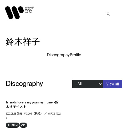
鈴木祥子
Discography
Profile
Discography
View all
friends lovers my journey home -鈴
木祥子ベスト-
2002.08.28 発売 ￥3,204（税込） ／ WPC6-1022
7
ALBUM
CD