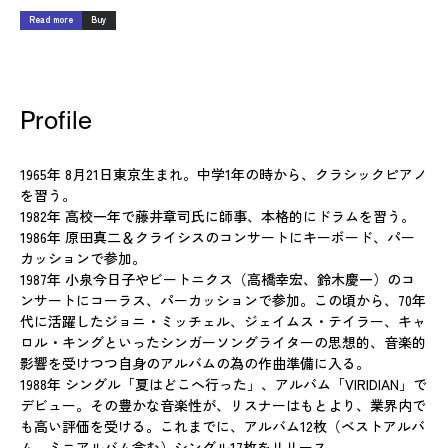
Read more
Buy
Profile
1965年 8月21日東京生まれ。中学1年の時から、クラシックピアノ
を習う。
1982年 高校一年で藤井章司氏に師事、本格的にドラムを習う。
1986年 原田真二＆クライシスのコンサートにキーボード、パー
カッションで参加。
1987年 小泉今日子やビートニクス（高橋幸宏、鈴木慶一）のコ
ンサートにコーラス、パーカッションで参加。この頃から、70年
代に活躍したジョニ・ミッチェル、ジェイムス・テイラー、キャ
ロル・キングといったシンガーソングライターの思想的、音楽的
影響を受けつつ自身のアルバムの為の作曲準備に入る。
1988年 シングル「夏はどこへ行った」、アルバム「VIRIDIAN」で
デビュー。その豊かな音楽性が、リスナーはもとより、業界内で
も高い評価を受ける。これまでに、アルバム12枚（ベストアルバ
ム、ミニアルバム含む）シングル17枚をリリース。