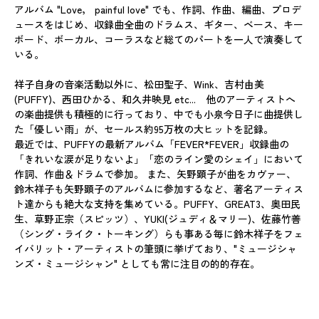
アルバム "Love， painful love" でも、作詞、作曲、編曲、プロデ
ュースをはじめ、収録曲全曲のドラムス、ギター、ベース、キー
ボード、ボーカル、コーラスなど総てのパートを一人で演奏して
いる。
祥子自身の音楽活動以外に、松田聖子、Wink、吉村由美
(PUFFY)、西田ひかる、和久井映見 etc... 他のアーティストへ
の楽曲提供も積極的に行っており、中でも小泉今日子に曲提供し
た「優しい雨」が、セールス約95万枚の大ヒットを記録。
最近では、PUFFYの最新アルバム「FEVER*FEVER」収録曲の
「きれいな涙が足りないよ」「恋のライン愛のシェイ」において
作詞、作曲＆ドラムで参加。 また、矢野顕子が曲をカヴァー、
鈴木祥子も矢野顕子のアルバムに参加するなど、著名アーティス
ト達からも絶大な支持を集めている。PUFFY、GREAT3、奥田民
生、草野正宗（スピッツ）、YUKI(ジュディ＆マリー)、佐藤竹善
（シング・ライク・トーキング）らも事ある毎に鈴木祥子をフェ
イバリット・アーティストの筆頭に挙げており、"ミュージシャ
ンズ・ミュージシャン" としても常に注目の的的存在。