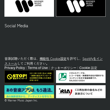
Social Media
音源試聴いただく際は、
機能性 Cookie設定
を許可し、
Spotifyをイン
ストール
してご利用ください。
Privacy Policy
|
Terms of Use
|
クッキーポリシー
|
Cookie 設定
© Warner Music Japan Inc.