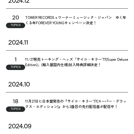
2024.12
TOWER RECORDS x ワーナーミュージック・ジャパン ゆく年
20
くる年FOREVER YOUNGキャンペーン決定！
TOPICS
2024.11
11/27発売トーキング・ヘッズ「サイコ・キラー'77(Super Deluxe
1
Edition)」(輸入盤国内仕様)封入特典詳細決定！
TOPICS
2024.10
11月27日に日本盤発売の『サイコ・キラー‘77(スーパー・デラッ
18
クス・エディション)』から2曲目の先行配信曲が配信中！
TOPICS
2024.09