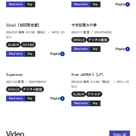
Read more
Buy
Read more
Buy
Playlist
((ika))【初回限定盤】
今世紀最大の夢
2024.05.01 発売 ￥5,500（税込） ／ WPZL-321
2024.01.17 配信 ／ 5054197948169
22/3
SINGLE
デジタル配信
ALBUM
CD+BD
Read more
Buy
Playlist
Read more
Buy
Playlist
Superman
from JAPAN 3［LP］
2023.11.03 配信 ／ 5054197884412
2023.09.06 発売 ￥5,500（税込） ／ WPJL-101
93/4
SINGLE
デジタル配信
ALBUM
アナログ
Read more
Buy
Playlist
Read more
Buy
Video
View all