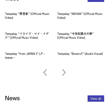
Tempalay “預言者” (Official Music
Tempalay “NEHAN” (Official Music
Tem
Video)
Video)
Mus
Tempalay “ドライブ・マイ・イデ
Tempalay “今世紀最大の夢”
Te
ア” (Official Music Video)
(Official Music Video)
(Of
Tempalay "from JAPAN 3" LP -
Tempalay “Booorn!!” (Audio Visual)
Tem
teaser -
News
View all