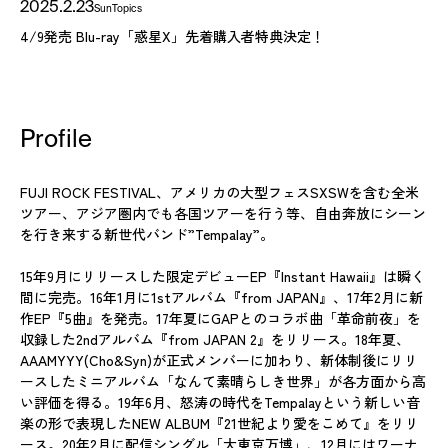
2025.2.23
Sun
Topics
4/9発売 Blu-ray「惑星X」先着購入者特典決定！
Profile
FUJI ROCK FESTIVAL、アメリカの大型フェスSXSWを含む全米
ツアー、アジア圏内でも各国ツアーを行う等、自由奔放にシーン
を行き来する新世代バンド”Tempalay”。
15年9月にリリースした限定デビューEP『Instant Hawaii』は瞬く
間に完売。16年1月に1stアルバム『from JAPAN』、17年2月に新
作EP『5曲』を発売。17年夏にGAPとのコラボ曲「革命前夜」を
収録した2ndアルバム『from JAPAN 2』をリリース。18年夏、
AAAMYYY(Cho&Syn)が正式メンバーに加わり、新体制後にリリ
ースしたミニアルバム「なんて素晴らしき世界」が各方面から高
い評価を得る。19年6月、怒涛の時代をTempalayという新しい音
楽の形で表現したNEW ALBUM『21世紀より愛をこめて』をリリ
ース。20年2月に配信シングル「大東京万博」、12月にはワーナ