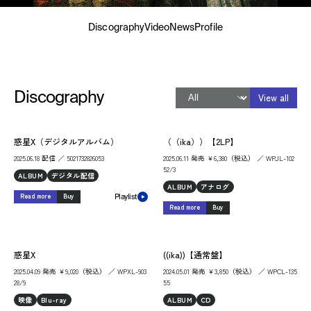
Discography
Video
News
Profile
Discography
View all
惑星X（デジタルアルバム）
（（ika））【2LP】
2025.06.18 配信 ／ 5021732826053
2025.06.11 発売 ￥6,380（税込） ／ WPJL-102
52/3
ALBUM
デジタル配信
ALBUM
アナログ
Read more
Buy
Playlist
Read more
Buy
惑星X
((ika))【通常盤】
2025.04.09 発売 ￥9,020（税込） ／ WPXL-903
2024.05.01 発売 ￥3,850（税込） ／ WPCL-135
28/9
55
映像
Blu-ray
ALBUM
CD