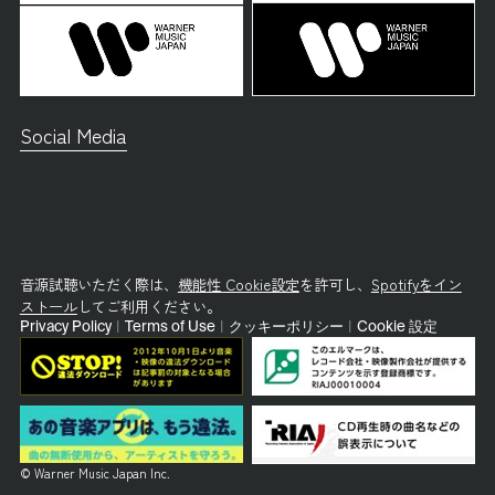
Social Media
音源試聴いただく際は、
機能性 Cookie設定
を許可し、
Spotifyをイン
ストール
してご利用ください。
Privacy Policy
|
Terms of Use
|
クッキーポリシー
|
Cookie 設定
© Warner Music Japan Inc.