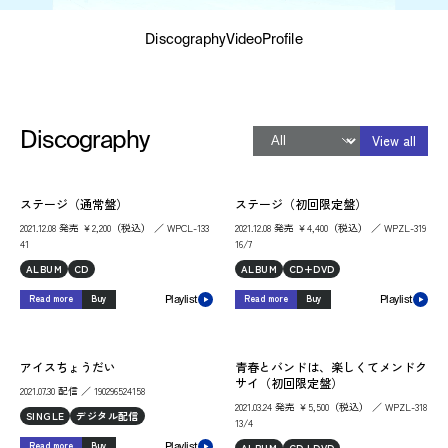
Discography
Video
Profile
Discography
View all
ステージ（通常盤）
ステージ（初回限定盤）
2021.12.08 発売 ￥2,200（税込） ／ WPCL-133
2021.12.08 発売 ￥4,400（税込） ／ WPZL-319
41
16/7
ALBUM
CD
ALBUM
CD+DVD
Read more
Buy
Read more
Buy
Playlist
Playlist
アイスちょうだい
青春とバンドは、楽しくてメンドク
サイ（初回限定盤）
2021.07.30 配信 ／ 190296524158
2021.03.24 発売 ￥5,500（税込） ／ WPZL-318
SINGLE
デジタル配信
13/4
Read more
Buy
ALBUM
CD+DVD
Playlist