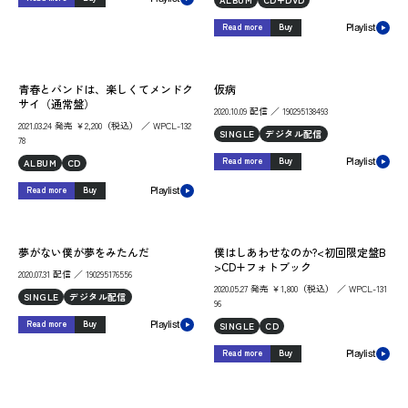
Read more
Buy
Playlist
青春とバンドは、楽しくてメンドク
仮病
サイ（通常盤）
2020.10.09 配信 ／ 190295138493
2021.03.24 発売 ￥2,200（税込） ／ WPCL-132
SINGLE
デジタル配信
78
Read more
Buy
ALBUM
CD
Playlist
Read more
Buy
Playlist
夢がない僕が夢をみたんだ
僕はしあわせなのか?<初回限定盤B
>CD+フォトブック
2020.07.31 配信 ／ 190295176556
2020.05.27 発売 ￥1,800（税込） ／ WPCL-131
SINGLE
デジタル配信
96
Read more
Buy
SINGLE
CD
Playlist
Read more
Buy
Playlist