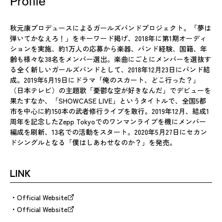
Profile
秋元康プロデュースによるガールズバンドプロジェクト。「夢は
弾いてかなえろ！」をキーワード掲げ、2018年に第1期オーディ
ションを実施、約1万人の応募から楽器、バンド経験、国籍、年
齢も様々な38名をメンバー選出。楽曲にごとにメンバーを選抜す
る全く新しいガールズバンドとして、2018年12月23日にバンド結
成。2019年6月19日にドラマ「俺のスカート、どこ行った？」
（日本テレビ）の主題歌「憂鬱な空が好きなんだ」でデビューを
果たすなか、「SHOWCASE LIVE」というタイトルで、全国5都
市を中心に約150本の武者修行ライブを敢行。2019年12月、結成1
周年を記念したZepp Tokyoでのワンマンライブを機にメンバー
編成を刷新、13名での活動をスタート。2020年5月27日にセカン
ドシングルとなる「僕はしあわせなのか？」を発売。
LINK
Official Website
Official Website