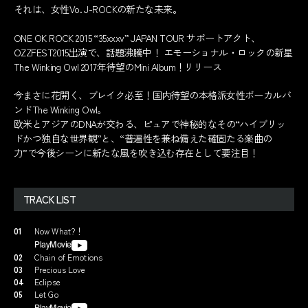
それは、女性Vo. J-ROCKの新たな未来。
ONE OK ROCK 2015 “35xxxv” JAPAN TOUR サポートアクト、
OZZFEST2015出演で、話題沸騰中！ エモーショナル・ロックの新星
The Winking Owl 2017年待望のMini Album！リリース
今まさに花開く、ブレイク必至！国内待望の本格派女性ボーカルバ
ンドThe Winking Owl。
欧米とアジアのDNAが交わる、ピュアで神秘的なその“ハイブリッ
ドかつ独自な世界観”と、“普遍性を兼ね備えた確固たる楽曲の
力”で今後シーンに新たな風を吹き込む存在として要注目！
TRACK LIST
01
Now What?！
PlayMovie
02
Chain of Emotions
03
Precious Love
04
Eclipse
05
Let Go