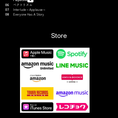
PlayMovie
06
ベクトリズム
07
Interlude～Applause～
08
Everyone Has A Story
Store