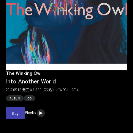
The Winking Owl
Into Another World
2017.05.10 発売￥1,980（税込）／WPCL-12614
ALBUM
CD
Buy
Playlist