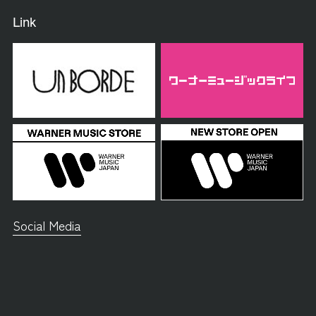
Link
Social Media