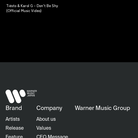
Tiësto & Karol G - Don't Be Shy
(Official Music Video)
Brand
Company
Warner Music Group
Artists
About us
Release
Values
Feature
CEO Message