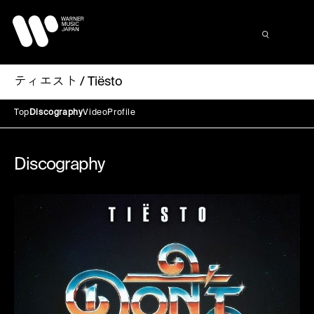
ティエスト / Tiësto
Top
Discography
Video
Profile
Discography