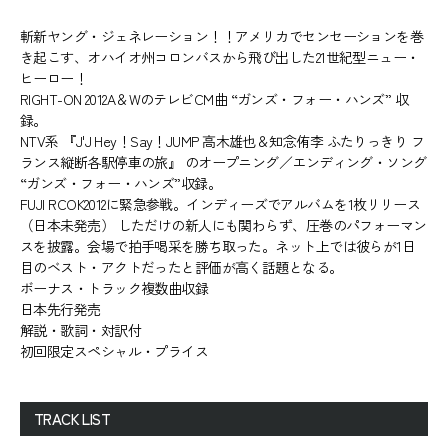
斬新ヤング・ジェネレーション！！アメリカでセンセーションを巻
き起こす、オハイオ州コロンバスから飛び出した21世紀型ニュー・
ヒーロー！
RIGHT-ON 2012A＆WのテレビCM曲 “ガンズ・フォー・ハンズ” 収
録。
NTV系 『J'J Hey！Say！JUMP 高木雄也＆知念侑李 ふたりっきり フ
ランス縦断各駅停車の旅』 のオープニング／エンディング・ソング
“ガンズ・フォー・ハンズ”収録。
FUJI RCOK2012に緊急参戦。インディーズでアルバムを1枚リリース
（日本未発売） しただけの新人にも関わらず、圧巻のパフォーマン
スを披露。会場で拍手喝采を勝ち取った。ネット上では彼らが1日
目のベスト・アクトだったと評価が高く話題となる。
ボーナス・トラック複数曲収録
日本先行発売
解説・歌詞・対訳付
初回限定スペシャル・プライス
TRACK LIST