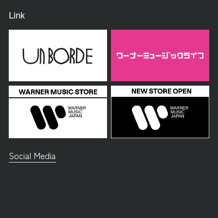
Link
Social Media