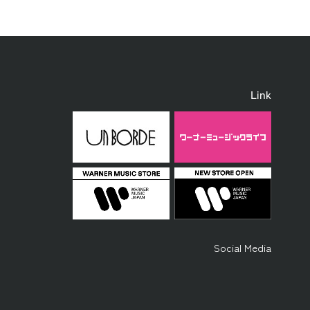
Link
Social Media