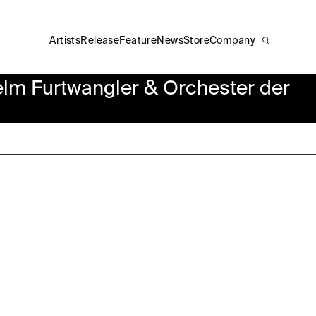
Artists
Release
Feature
News
Store
Company
angler & Orchester der