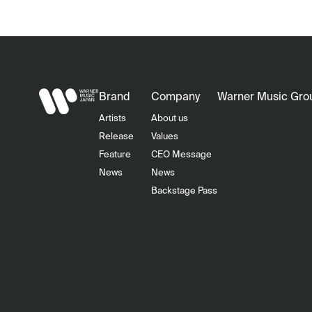
Brand
Company
Warner Music Gro
Artists
About us
Release
Values
Feature
CEO Message
News
News
Backstage Pass