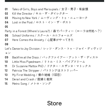
01
Tales of Girls, Boys and Marsupials / 女子・男子・有袋類
02
Kill the Director / キル・ザ・ダイレクター
03
Moving to New York / ムーヴィング・トゥ・ニューヨーク
04
Lost in the Post / ロスト・イン・ザ・ポスト
05
Party in a Forest (Where's Laura?) / 森でパーティー（ローラは何処へ？）
06
School Uniforms / スクール・ユニフォームズ
07
Here Comes the Anxiety / 心配事がやってきた
08
Let's Dance to Joy Division / レッツ・ダンス・トゥ・ジョイ・ディヴィジ
ョン
09
Backfire at the Disco / バックファイアー・アット・ザ・ディスコ
10
Little Miss Pipedream / リトル・ミス・パイプドリーム
11
Dr Suzanne Mattox PhD / ドクター・スザンヌ・マトックス
12
Patricia The Stripper / パトリシアはストリッパー
13
My First Wedding / 僕の結婚（1回目）
14
Derail and Crash / 脱線と衝突
15
Metro Song / メトロ・ソング
Store