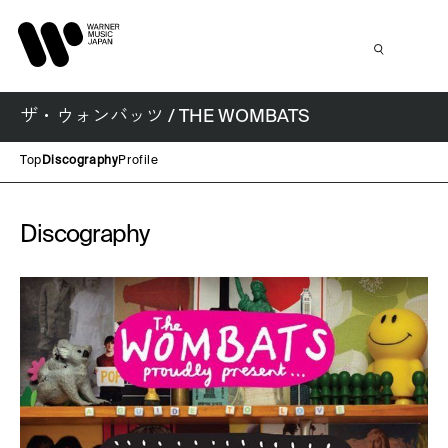
ザ・ウォンバッツ / THE WOMBATS
Top
Discography
Profile
Discography