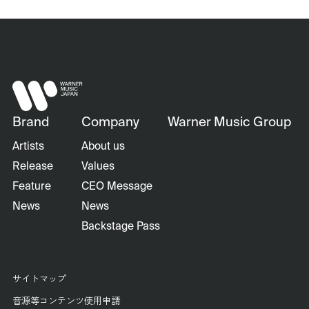
Brand
Company
Warner Music Group
Artists
About us
Release
Values
Feature
CEO Message
News
News
Backstage Pass
サイトマップ
音源等コンテンツ使用申請