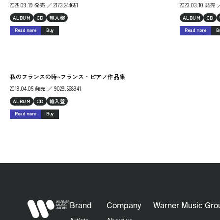
2025.09.19 発売 ／ 2173.244651
2023.03.10 発売 ／
ALBUM
CD
輸入盤
ALBUM
CD
Read more
Buy
Read more
B
私のフランスの時~フランス・ピアノ作品集
2019.04.05 発売 ／ 9029.568941
ALBUM
CD
輸入盤
Read more
Buy
Brand
Company
Warner Music Gro