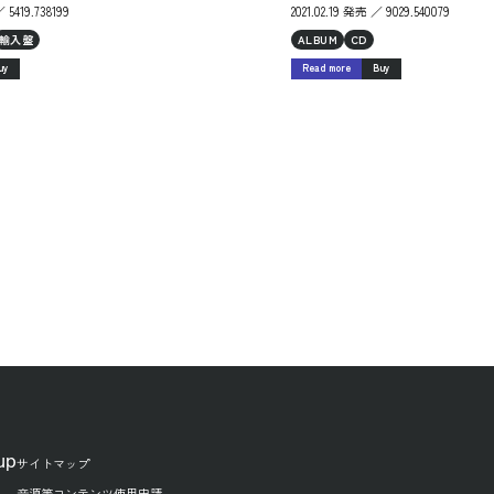
 5419.738199
2021.02.19 発売 ／ 9029.540079
輸入盤
ALBUM
CD
uy
Read more
Buy
up
サイトマップ
音源等コンテンツ使用申請