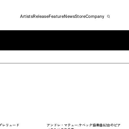
Artists
Release
Feature
News
Store
Company
:プレリュード
アンドレ・マテュー:ケベック協奏曲&2台のピア