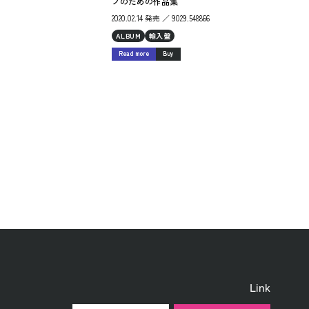
ノのための作品集
2020.02.14 発売 ／ 9029.548866
ALBUM
輸入盤
Read more
Buy
Link