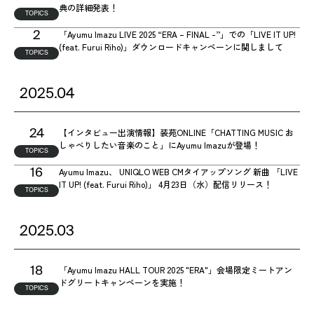
典の詳細発表！
TOPICS
「Ayumu Imazu LIVE 2025 “ERA – FINAL -”」での「LIVE IT UP!
2
(feat. Furui Riho)」ダウンロードキャンペーンに関しまして
TOPICS
2025.04
【インタビュー出演情報】装苑ONLINE「CHATTING MUSIC お
24
しゃべりしたい音楽のこと」にAyumu Imazuが登場！
TOPICS
Ayumu Imazu、 UNIQLO WEB CMタイアップソング 新曲 「LIVE
16
IT UP! (feat. Furui Riho)」 4月23日（水）配信リリース！
TOPICS
2025.03
「Ayumu Imazu HALL TOUR 2025 "ERA"」会場限定ミートアン
18
ドグリートキャンペーンを実施！
TOPICS