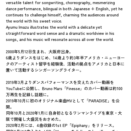
versatile talent for songwriting, choreography, mesmerizing
dance performance, bilingual in both Japanese + English, yet he
continues to challenge himself, charming the audiences around
the world with his sweet voice.
Ayumu Imazu illustrates the world with a delicate yet
straightforward word sense and a dramatic worldview in his
songs, and his music will resonate across all over the world.
2000年5月12日生まれ、大阪府出身。
6歳よりダンスをはじめ、14歳より約3年半アメリカ・ニューヨー
クのアーティスト留学を経験後、活動の拠点をアメリカと日本に
置いて活動するシンガーソングライター。
2019年3月よりダンスパフォーマンスを交えたカバー動画を
YouTubeに公開し、Bruno Mars「Finesse」のカバー動画は約100
万再生を記録し話題に。
2019年10月に初のオリジナル楽曲MVとして「PARADISE」を公
開。
同年10月と2020年1月に自身初となるワンマンライブを東京・大
阪で開催し大盛況をおさめた。
2020年2月には、4曲収録の1st EP「Epiphany」をリリース。