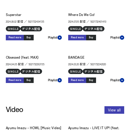
Superstar
Where Do We Go!
2024.08.02 配信 ／ 5021732434135
2024.07.05 配信 ／ 5021732401410
SINGLE
デジタル配信
SINGLE
デジタル配信
Read more
Buy
Read more
Buy
Playlist
Playlist
Obsessed (feat. MAX)
BANDAGE
2024.04.05 配信 ／ 5021732263155
2024.03.20 配信 ／ 5021732242020
SINGLE
デジタル配信
SINGLE
デジタル配信
Read more
Buy
Read more
Buy
Playlist
Playlist
Video
View all
Ayumu Imazu - HOWL [Music Video]
Ayumu Imazu - LIVE IT UP! (feat.
Ayu