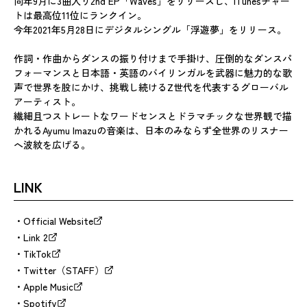
同年9月に3曲入り2nd EP「Waves」をリリースし、iTunesチャー
トは最高位11位にランクイン。
今年2021年5月28日にデジタルシングル「浮遊夢」をリリース。
作詞・作曲からダンスの振り付けまで手掛け、圧倒的なダンスパ
フォーマンスと日本語・英語のバイリンガルを武器に魅力的な歌
声で世界を股にかけ、挑戦し続けるZ世代を代表するグローバル
アーティスト。
繊細且つストレートなワードセンスとドラマチックな世界観で描
かれるAyumu Imazuの音楽は、日本のみならず全世界のリスナー
へ波紋を広げる。
LINK
Official Website
Link 2
TikTok
Twitter（STAFF）
Apple Music
Spotify