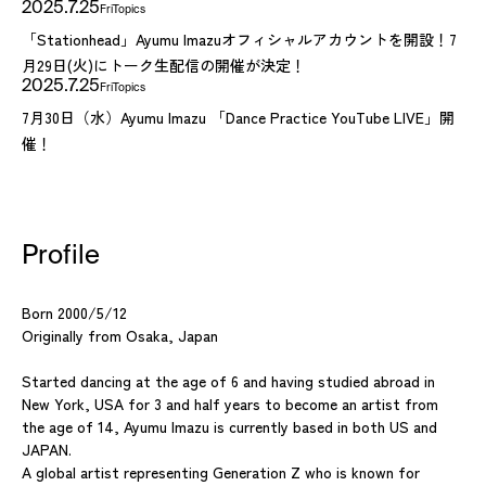
2025.7.25
Fri
Topics
「Stationhead」Ayumu Imazuオフィシャルアカウントを開設！7
月29日(火)にトーク生配信の開催が決定！
2025.7.25
Fri
Topics
7月30日（水）Ayumu Imazu 「Dance Practice YouTube LIVE」開
催！
Profile
Born 2000/5/12
Originally from Osaka, Japan
Started dancing at the age of 6 and having studied abroad in
New York, USA for 3 and half years to become an artist from
the age of 14, Ayumu Imazu is currently based in both US and
JAPAN.
A global artist representing Generation Z who is known for