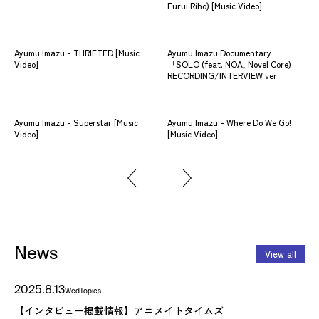
Furui Riho) [Music Video]
Vid
Ayumu Imazu - THRIFTED [Music
Ayumu Imazu Documentary
ATA
Video]
「SOLO (feat. NOA, Novel Core) 」
Vi
RECORDING/INTERVIEW ver.
Ayu
Ayumu Imazu - Superstar [Music
Ayumu Imazu - Where Do We Go!
Al
Video]
[Music Video]
News
View all
2025.8.13
Wed
Topics
【インタビュー掲載情報】アニメイトタイムズ