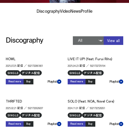
Discography
Video
News
Profile
Discography
View all
HOWL
LIVE IT UP! (feat. Furui Riho)
2025.07.25 配信 ／ 5021732861801
2025.04.23 配信 ／ 5021732729194
SINGLE
デジタル配信
SINGLE
デジタル配信
Read more
Buy
Read more
Buy
Playlist
Playlist
THRIFTED
SOLO (feat. NOA, Novel Core)
2025.02.21 配信 ／ 5021732626837
2024.11.01 配信 ／ 5021732528261
SINGLE
デジタル配信
SINGLE
デジタル配信
Read more
Buy
Read more
Buy
Playlist
Playlist