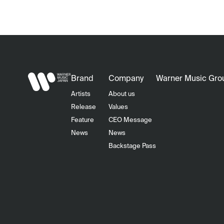
Brand
Company
Warner Music Gro
Artists
About us
Release
Values
Feature
CEO Message
News
News
Backstage Pass