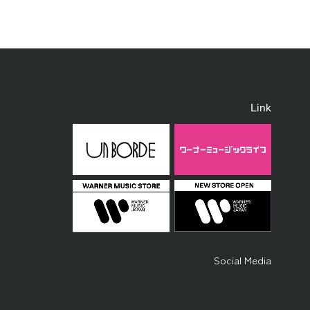
Link
Social Media