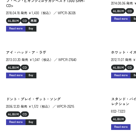
ブ・ベン・E.キング<ヨウガクベスト 1300 SHM-
2014.08.06 発売
CD>
ALBUM
CD
2018.04.18 発売 ￥1,430（税込） ／ WPCR-26328
Read more
B
ALBUM
CD
再販
Read more
Buy
アイ・ハッド・ア・ラヴ
ホワット・イ
2013.03.20 発売 ￥1,047（税込） ／ WPCR-27640
2012.11.07 発売
ALBUM
CD
ALBUM
CD
Read more
Buy
Read more
B
ドント・プレイ・ザット・ソング
スタンド・バ
レクション
2006.12.20 発売 ￥1,572（税込） ／ WPCR-25215
8122-73223
ALBUM
CD
ALBUM
Read more
Buy
Read more