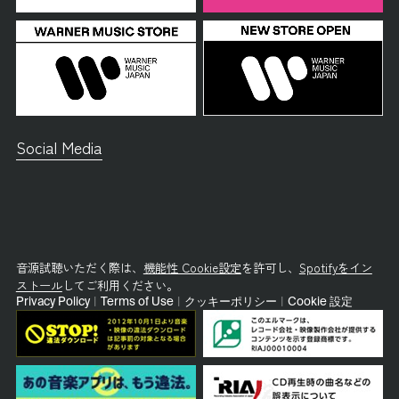
Social Media
音源試聴いただく際は、
機能性 Cookie設定
を許可し、
Spotifyをイン
ストール
してご利用ください。
Privacy Policy
|
Terms of Use
|
クッキーポリシー
|
Cookie 設定