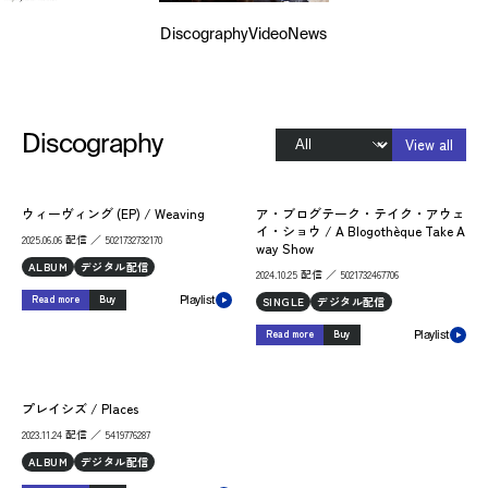
Discography
Video
News
Discography
View all
ウィーヴィング (EP) / Weaving
ア・ブログテーク・テイク・アウェ
イ・ショウ / A Blogothèque Take A
2025.06.06 配信 ／ 5021732732170
way Show
ALBUM
デジタル配信
2024.10.25 配信 ／ 5021732467706
Read more
Buy
SINGLE
デジタル配信
Playlist
Read more
Buy
Playlist
プレイシズ / Places
2023.11.24 配信 ／ 5419776287
ALBUM
デジタル配信