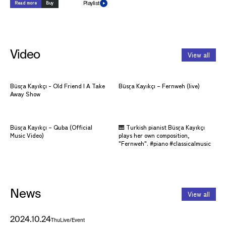
Read more
Buy
Playlist
Video
View all
Büşra Kayıkçı - Old Friend | A Take
Büşra Kayıkçı – Fernweh (live)
Away Show
Büşra Kayıkçı – Quba (Official
🎹 Turkish pianist Büşra Kayıkçı
Music Video)
plays her own composition,
"Fernweh". #piano #classicalmusic
News
View all
2024.10.24
Thu
Live/Event