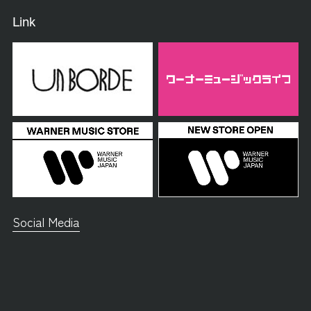
Link
Social Media