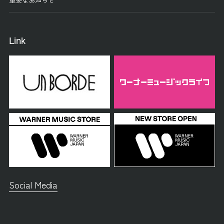
Link
Social Media