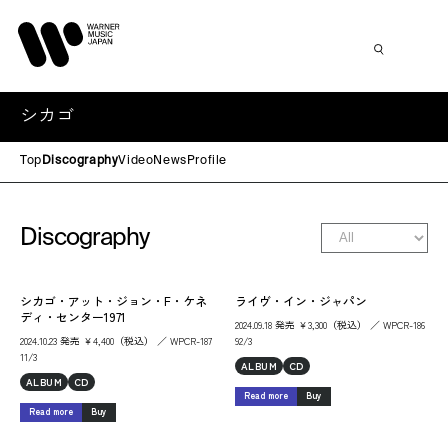
シカゴ
Top
Discography
Video
News
Profile
Discography
シカゴ・アット・ジョン・F・ケネ
ライヴ・イン・ジャパン
ディ・センター1971
2024.09.18 発売 ￥3,300（税込） ／ WPCR-186
2024.10.23 発売 ￥4,400（税込） ／ WPCR-187
92/3
11/3
ALBUM
CD
ALBUM
CD
Read more
Buy
Read more
Buy