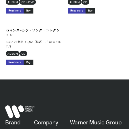
ALBUM
CD+DVD
ALBUM
CD
Read more
Buy
Read more
Buy
ロマンス~ラヴ・ソング・コレクシ
ョン
2002.04.24 発売 ￥3,562（税込） ／ WPCR-112
41/2
ALBUM
CD
Read more
Buy
Brand
Company
Warner Music Group