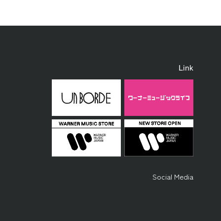
Link
Social Media