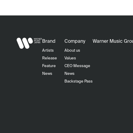
Brand
Company
Warner Music Gro
Artists
About us
Release
Values
Feature
CEO Message
News
News
Backstage Pass