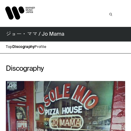
ジョー・ママ / Jo Mama
Top
Discography
Profile
Discography