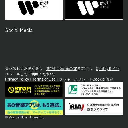
Social Media
音源試聴いただく際は、
機能性 Cookie設定
を許可し、
Spotifyをイン
ストール
してご利用ください。
Privacy Policy
|
Terms of Use
|
クッキーポリシー
|
Cookie 設定
© Warner Music Japan Inc.