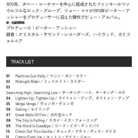
1970年、ダニー・コーチマーを中心に結成されたファンキーかつソ
ウルフルなロック・グループ、ジョー・ママが1970年ピーター・ア
ッシャーをプロデューサーに迎えた傑作デビュー・アルバム。
新・名盤探険隊
プロデュース：ピーター・アッシャー
録音：クリスタル・サウンド・レコーダーズ、ハリウッド、カリフ
ォルニア
TRACK LIST
01
Machine Gun Kelly / マシン・ガン・ケリー
02
Midnight Rider / ミッドナイト・ライダー
03
Searching High, Searching Low / サーチング・ハイ、サーチング・ロウ
04
Lighten Up, Tighten Up / ライトゥン・アップ、タイトゥン・アップ
05
Venga Venga / ヴェンガ・ヴェンガ
06
Sailing / セイリング
07
Great Balls Of Fire / 火の玉ロック
08
The Sky Is Falling / スカイ・イズ・フォーリング
09
The Word Is Goodbye / ワード・イズ・グッドバイ
10
Check Out This Gorilla / チェック・アウト・ディス・ゴリラ
11
Cotton Eyed Joe / コットン・アイド・ジョー