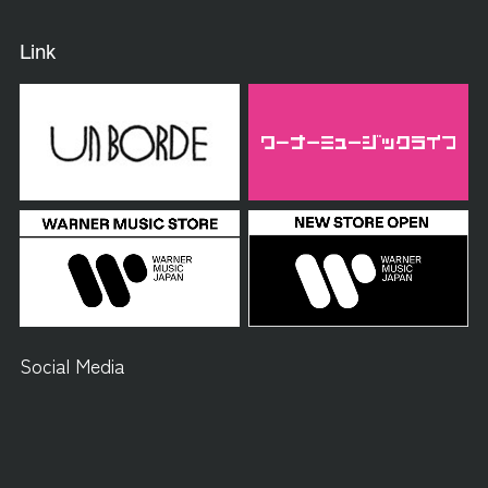
Link
Social Media