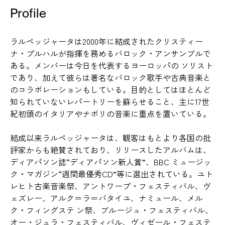
Profile
ラルペッジャータは2000年に結成されたクリスティー
ナ・プルハルが指揮を務めるバロック・アンサンブルで
ある。メンバーは今日を代表するヨーロッパの ソリスト
であり、加えて彼らは著名なバロック歌手や古典音楽と
のコラボレーションもしている。目的としてはほとんど
知られていないレパートリーを蘇らせること、主に17世
紀初頭のイタリアやナポリの音楽に重点を置いている。
結成以来ラルペッジャータは、観客はもとより各国の批
評家からも絶賛されており、リリースしたアルバムは、
ディアパソン誌“ディアパソン新人賞”、BBC ミュージッ
ク・マガジン“週間最優秀CD”等に選出されている。ユト
レヒト古楽音楽祭、アントワープ・フェスティバル、ヴ
ェズレー、アルク＝ラ＝バタイユ、ナミュール、メル
ク・フィングステ ン祭、ブルージュ・フェスティバル、
オー・ジュラ・フェスティバル、ヴィゼール・フェステ