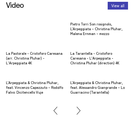
Video
View all
Pietro Torri Son rosignolo,
L’A
L’Arpeggiata – Christina Pluhar,
fea
Malena Ernman – mezzo
(Si
La Pastorale - Cristoforo Caresana
La Tarantella - Cristoforo
L’A
(arr. Christina Pluhar) -
Caresana - L'Arpeggiata -
Jak
L'Arpeggiata 4K
Christina Pluhar (direction) 4K
lun
L’Arpeggiata & Christina Pluhar,
L’Arpeggiata & Christina Pluhar,
Orf
feat. Vincenzo Capezzuto – Rodolfo
feat. Alessandro Giangrande – Lo
l'A
Falvo: Dicitencello Vuje
Guarracino (Tarantella)
Ete