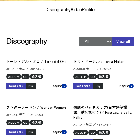
Discography
Video
Profile
Discography
View all
トーレ・デル・オロ / Torre del Oro
テラ・マーテル / Terra Mater
2026.04.17 発売 ／ 2685.430249
2025.01.31 発売 ／ 2173.253375
ALBUM
CD
輸入盤
ALBUM
CD
輸入盤
Read more
Buy
Read more
Buy
Playlist
Playlist
ワンダーウーマン / Wonder Women
情熱のパッサカリア(日本語解説
書、歌詞訳付き) / Passacalle de la
2024.05.10 発売 ／ 5419.795916
Follie
ALBUM
CD
輸入盤
2023.02.17 発売 ／ 5419.722187
Read more
Buy
ALBUM
CD
輸入盤
Playlist