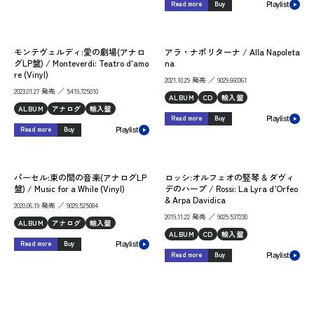
Read more
Buy
Playlist
モンテヴェルディ:愛の劇場(アナロ
アラ・ナポリターナ / Alla Napoleta
グLP盤) / Monteverdi: Teatro d'amo
na
re (Vinyl)
2021.10.29 発売 ／ 9029.660361
2023.01.27 発売 ／ 5419.725010
ALBUM
CD
輸入盤
ALBUM
アナログ
輸入盤
Read more
Buy
Playlist
Read more
Buy
Playlist
パーセル:束の間の音楽(アナログLP
ロッシ:オルフェオの竪琴 & ダヴィ
盤) / Music for a While (Vinyl)
デのハープ / Rossi: La Lyra d’Orfeo
& Arpa Davidica
2020.06.19 発売 ／ 9029.525084
2019.11.22 発売 ／ 9029.537230
ALBUM
アナログ
輸入盤
ALBUM
CD
輸入盤
Read more
Buy
Playlist
Read more
Buy
Playlist