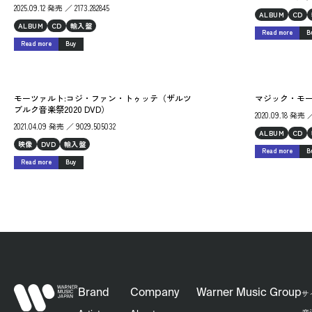
2025.09.12 発売 ／ 2173.282845
ALBUM
CD
ALBUM
CD
輸入盤
Read more
B
Read more
Buy
モーツァルト:コジ・ファン・トゥッテ（ザルツ
マジック・モ
ブルク音楽祭2020 DVD）
2020.09.18 発売 ／
2021.04.09 発売 ／ 9029.505032
ALBUM
CD
映像
DVD
輸入盤
Read more
B
Read more
Buy
Brand
Company
Warner Music Group
サ
音