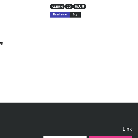
ALBUM
CD
輸入盤
Read more
Buy
集
Link