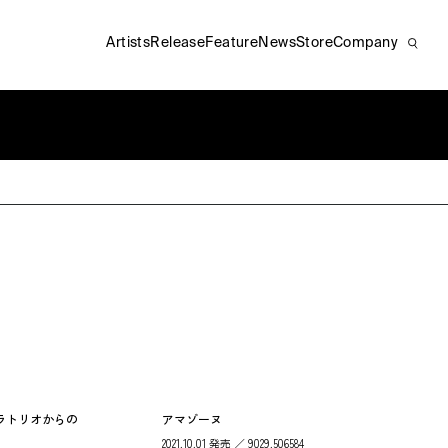
Artists
Release
Feature
News
Store
Company
ラトリオからの
アマゾーヌ
2021.10.01 発売 ／ 9029.506584