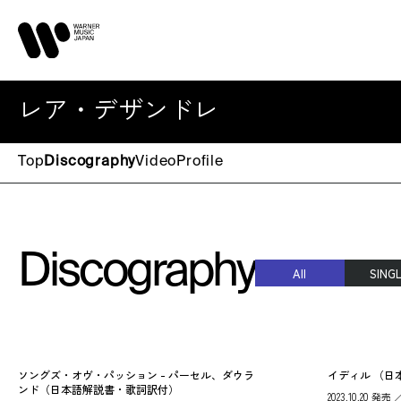
レア・デザンドレ
Top
Discography
Video
Profile
Discography
All
SING
ソングズ・オヴ・パッション - パーセル、ダウラ
イディル （日
ンド（日本語解説書・歌詞訳付）
2023.10.20 発売 ／