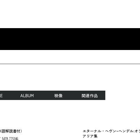
LE
ALBUM
映像
関連作品
本語解説書付）
エターナル・ヘヴン~ヘンデル:オ
アリア集
 5419.775146