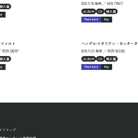
2022.11.18 発売 ／ 5419.719677
輸入盤
ALBUM
CD
輸入盤
uy
Read more
Buy
ーツァルト
ヘンデル:イタリアン・カンタータ
 9029.526197
2018.11.23 発売 ／ 9029.563362
輸入盤
ALBUM
CD
輸入盤
uy
Read more
Buy
イトマップ
源等コンテンツ使用申請