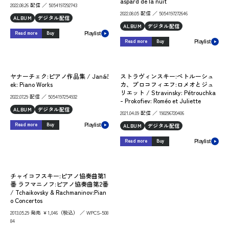
aspard de la nuit
2022.08.26 配信 ／ 5054197292743
2022.08.05 配信 ／ 5054197272646
ALBUM
デジタル配信
ALBUM
デジタル配信
Read more
Buy
Playlist
Read more
Buy
Playlist
ヤナーチェク:ピアノ作品集 / Janáč
ストラヴィンスキー:ペトルーシュ
ek: Piano Works
カ、プロコフィエフ:ロメオとジュ
リエット / Stravinsky: Pétrouchka
2022.07.29 配信 ／ 5054197254932
- Prokofiev: Roméo et Juliette
ALBUM
デジタル配信
2021.04.09 配信 ／ 190296720406
Read more
Buy
ALBUM
デジタル配信
Playlist
Read more
Buy
Playlist
チャイコフスキー:ピアノ協奏曲第1
番 ラフマニノフ:ピアノ協奏曲第2番
/ Tchaikovsky & Rachmaninov:Pian
o Concertos
2013.05.29 発売 ￥1,046（税込） ／ WPCS-508
84