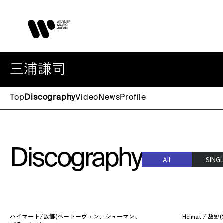
三浦謙司
Top
Discography
Video
News
Profile
Discography
All
SING
ハイマート/故郷(ベートーヴェン、シューマン、
Heimat / 故