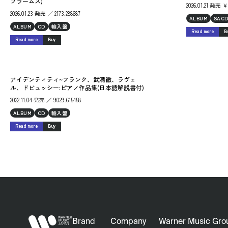
ブラームス)
2026.01.21 発売
2026.01.23 発売 ／ 2173.288687
ALBUM
SAC
ALBUM
CD
輸入盤
Read more
B
Read more
Buy
アイデンティティ~フランク、武満徹、ラヴェ
ル、ドビュッシー:ピアノ作品集(日本語解説書付)
2022.11.04 発売 ／ 9029.615458
ALBUM
CD
輸入盤
Read more
Buy
Brand
Company
Warner Music Gro