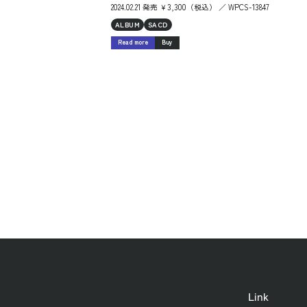
2024.02.21 発売 ￥3,300（税込） ／ WPCS-13847
ALBUM
SACD
Read more
Buy
Link