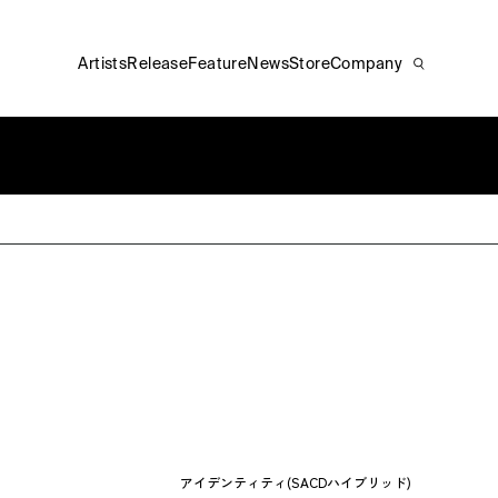
Artists
Release
Feature
News
Store
Company
アイデンティティ(SACDハイブリッド)