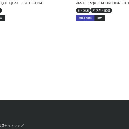
 ￥3,410（税込） ／ WPCS-13884
2025.10.17 配信 ／ A10302B00126050413
D
SINGLE
デジタル配信
uy
Read more
Buy
up
サイトマップ