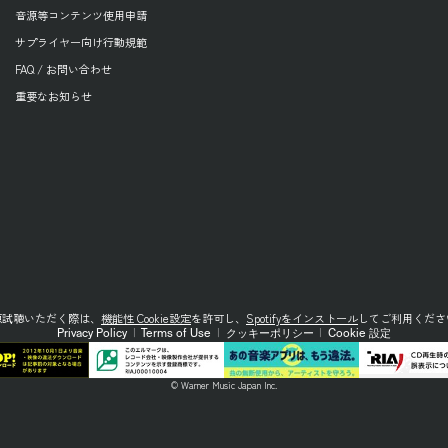
音源等コンテンツ使用申請
サプライヤー向け行動規範
FAQ / お問い合わせ
重要なお知らせ
源試聴いただく際は、
機能性 Cookie設定
を許可し、
Spotifyをインストール
してご利用くださ
Privacy Policy
|
Terms of Use
|
クッキーポリシー
|
Cookie 設定
© Warner Music Japan Inc.