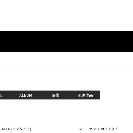
LE
ALBUM
映像
関連作品
郷(SACDハイブリッド)
シューマン:トロイメライ