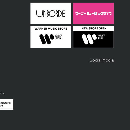
Social Media
い。