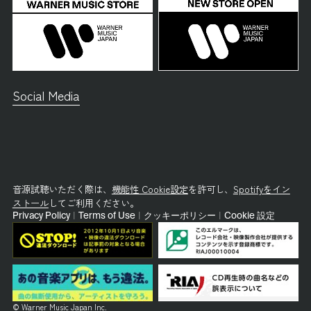
Social Media
音源試聴いただく際は、
機能性 Cookie設定
を許可し、
Spotifyをイン
ストール
してご利用ください。
Privacy Policy
|
Terms of Use
|
クッキーポリシー
|
Cookie 設定
© Warner Music Japan Inc.