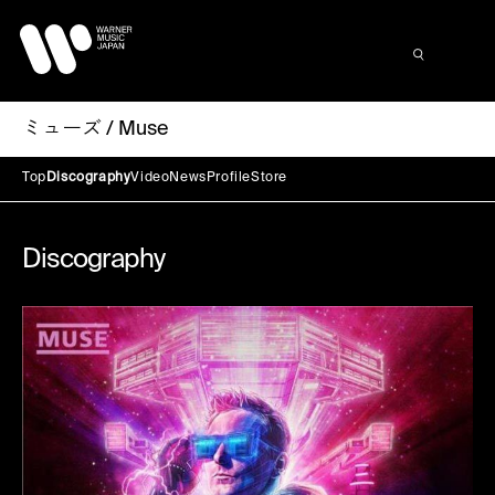
ミューズ / Muse
Top
Discography
Video
News
Profile
Store
Discography