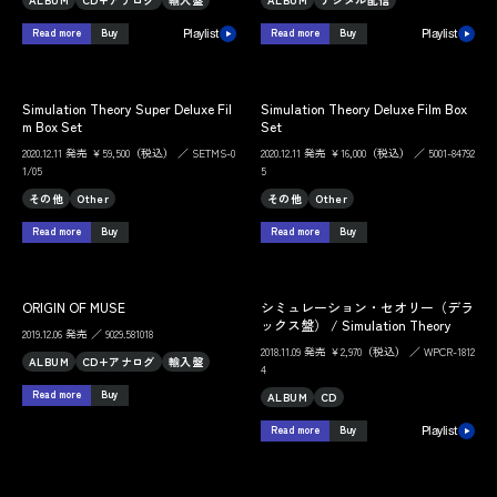
Read more
Buy
Read more
Buy
Playlist
Playlist
Simulation Theory Super Deluxe Fil
Simulation Theory Deluxe Film Box
m Box Set
Set
2020.12.11 発売 ￥59,500（税込） ／ SETMS-0
2020.12.11 発売 ￥16,000（税込） ／ 5001-84792
1/05
5
その他
Other
その他
Other
Read more
Buy
Read more
Buy
ORIGIN OF MUSE
シミュレーション・セオリー（デラ
ックス盤） / Simulation Theory
2019.12.06 発売 ／ 9029.581018
2018.11.09 発売 ￥2,970（税込） ／ WPCR-1812
ALBUM
CD+アナログ
輸入盤
4
Read more
Buy
ALBUM
CD
Read more
Buy
Playlist