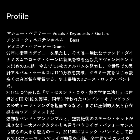
Profile
マシュー・ベラミー
─ Vocals / Keyboards / Guitars
クリス・ウォルステンホルム
─ Bass
ドミニク・ハワード
─ Drums
99年に衝撃のデビューを果たし、その唯一無比なサウンド・ダイ
ナミズムでロック・シーンに新風を吹き込む英デヴォン州テンマ
ス出身の3人組。今までに6枚のアルバムを発表し、全世界での累
計アルバム・セールスは1700万枚を突破、グラミー賞をはじめ数
多くの音楽賞を受賞する、史上最強の3ピース・ロック・バンド
だ。
2012年に発表した『ザ・セカンド・ロウ～熱力学第二法則』は世
界21ヶ国で1位を獲得、同年に行われたロンドン・オリンピック
の公式テーマ・ソングを担当するなど、まさに圧倒的人気と存在
感を持つアーティストだ。
強靱なバンド・アンサンブルと、空前絶後のステージ・セットが
織りなす一大スペクタクルとも言うべきライヴ・パフォーマンス
も彼らの大きな魅力の一つ。2013年にはロック・バンドとして初
めて4Kフォーマットでライヴ映像を収録、全世界でそのライヴ