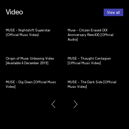
Video
View all
MUSE - Nightshift Superstar
Muse - Citizen Erased (XX
MUS
(Official Music Video)
Anniversary RemiXX) [Official
Vid
Audio]
MUS
Origin of Muse: Unboxing Video
MUSE - Thought Contagion
[Be
[Available 6 December 2019]
[Official Music Video]
Mus
MUSE - Dig Down [Official Music
MUSE - The Dark Side [Official
Vid
Video]
Music Video]