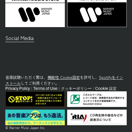
Social Media
音源試聴いただく際は、
機能性 Cookie設定
を許可し、
Spotifyをイン
ストール
してご利用ください。
Privacy Policy
|
Terms of Use
|
クッキーポリシー
|
Cookie 設定
© Warner Music Japan Inc.