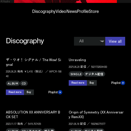
Discography
Video
News
Profile
Store
Discography
View all
ザ・ワオ！ シグナル / The Wow! Si
Unraveling
gnal
2025.06.20 配信 ／ 5021732834430
2026.06.26 発売 ￥3,410（税込） ／ WPCR-188
SINGLE
デジタル配信
40
Read more
Buy
ALBUM
CD
Playlist
Read more
Buy
Playlist
ABSOLUTION XX ANNIVERSARY B
Origin of Symmetry (XX Anniversar
OX SET
y RemiXX)
2023.11.17 発売 ／ 5419.767439
2021.06.18 配信 ／ 190296675577
ALBUM
CD+アナログ
輸入盤
ALBUM
デジタル配信