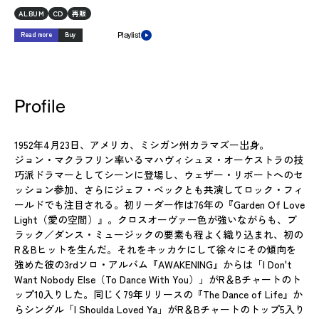
ALBUM
CD
再販
Read more
Buy
Playlist
Profile
1952年4月23日、アメリカ、ミシガン州カラマズー出身。
ジョン・マクラフリン率いるマハヴィシュヌ・オーケストラの技
巧派ドラマーとしてシーンに登場し、ウェザー・リポートへのセ
ッション参加、さらにジェフ・ベックとも共演してロック・フィ
ールドでも注目される。初リーダー作は76年の『Garden Of Love
Light（愛の空間）』。クロスオーヴァー色が強いながらも、ブ
ラック／ダンス・ミュージックの要素も程よく織り込まれ、初の
R＆Bヒットを生んだ。それをキッカケにして徐々にその傾向を
強めた彼の3rdソロ・アルバム『AWAKENING』からは「I Don't
Want Nobody Else（To Dance With You）」がR＆Bチャートのト
ップ10入りした。同じく79年リリースの『The Dance of Life』か
らシングル「I Shoulda Loved Ya」がR＆Bチャートのトップ5入り