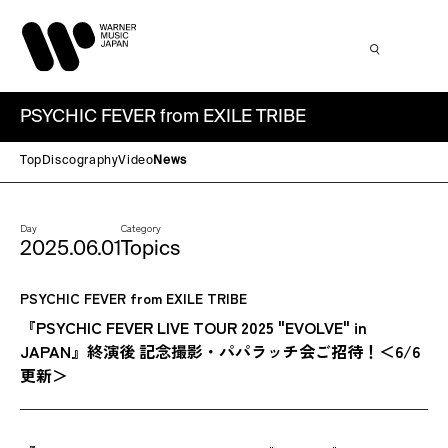
PSYCHIC FEVER from EXILE TRIBE
Top
Discography
Video
News
Day
Category
2025.06.01
Topics
PSYCHIC FEVER from EXILE TRIBE
『PSYCHIC FEVER LIVE TOUR 2025 "EVOLVE" in
JAPAN』終演後 記念撮影・パパラッチ会ご招待！＜6/6
更新＞