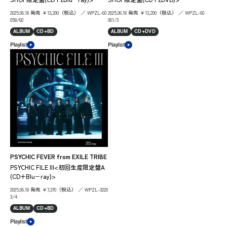
2025.06.18 発売 ￥13,200（税込） ／ WPZL-60
2025.06.18 発売 ￥13,200（税込） ／ WPZL-60
058/60
061/3
ALBUM
CD+BD
ALBUM
CD+DVD
Playlist
Playlist
PSYCHIC FEVER from EXILE TRIBE
PSYCHIC FILE III<初回生産限定盤A
(CD+Blu−ray)>
2025.06.18 発売 ￥7,370（税込） ／ WPZL-3220
3/4
ALBUM
CD+BD
Playlist