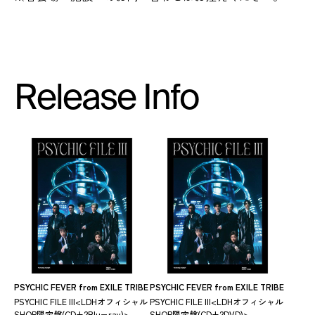
Release Info
PSYCHIC FEVER from EXILE TRIBE
PSYCHIC FEVER from EXILE TRIBE
PSYCHIC FILE III<LDHオフィシャル
PSYCHIC FILE III<LDHオフィシャル
SHOP限定盤(CD+2Blu−ray)>
SHOP限定盤(CD+2DVD)>