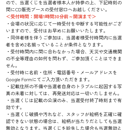
ので、当選くじを当選者様本人が持参の上、下記時刻の
間にCD販売ブースの受付窓口へお越しください。
＜受付時間：開場1時間30分前～開演まで＞
・会場の状況に応じて一時受付を中断する可能性がござ
いますので、受付はお早めにお願いいたします。
・同伴者様を伴うご参加は、当選者様受付時間内に当選
者を含め2名揃っていることが条件となります。
・受付時間内に間に合わなかった場合、天災や交通機関
の不全等理由の如何を問わず、ご参加頂くことはできま
せん。
・受付時に名前・住所・電話番号・メールアドレスを
Google Formにてご入力頂いただきます。
・記載住所の不備や当選者自身のトラブルに起因する写
真の未着に対しては、再発送対応は一切いたしません。
・当選くじは記載の公演のみ、当選受付終了時刻まで有
効です。
・当選くじ破損や汚れなど、スタッフが絵柄を正確に確
認できない状態の場合は、絵柄が当たりだとしても当選
無効となります。当選くじを紛失した場合も当選無効と