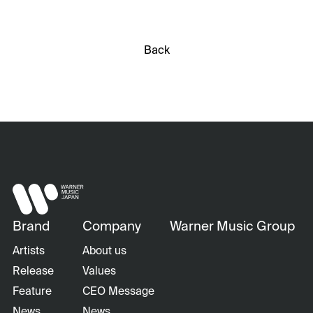
Back
Brand
Company
Warner Music Group
Artists
About us
Release
Values
Feature
CEO Message
News
News