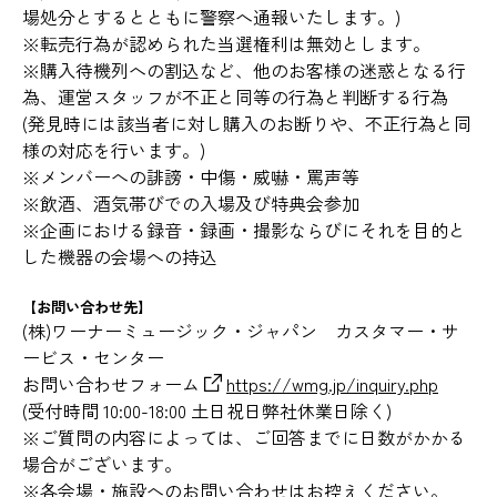
場処分とするとともに警察へ通報いたします。)
※転売行為が認められた当選権利は無効とします。
※購入待機列への割込など、他のお客様の迷惑となる行
為、運営スタッフが不正と同等の行為と判断する行為
(発見時には該当者に対し購入のお断りや、不正行為と同
様の対応を行います。)
※メンバーへの誹謗・中傷・威嚇・罵声等
※飲酒、酒気帯びでの入場及び特典会参加
※企画における録音・録画・撮影ならびにそれを目的と
した機器の会場への持込
【お問い合わせ先】
(株)ワーナーミュージック・ジャパン カスタマー・サ
ービス・センター
お問い合わせフォーム
https://wmg.jp/inquiry.php
(受付時間 10:00-18:00 土日祝日弊社休業日除く)
※ご質問の内容によっては、ご回答までに日数がかかる
場合がございます。
※各会場・施設へのお問い合わせはお控えください。