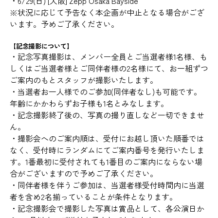
・6/29(日) [大阪] Zepp Osaka Bayside
※状況に応じて予告なく本企画が中止となる場合がござ
います。予めご了承ください。
【記念撮影について】
・記念写真撮影は、メンバー全員とご当選者様1名様、も
しくはご当選者様とご同伴者様の2名様にて、お一組ずつ
ご案内のもとスタッフが撮影いたします。
・当選者お一人様でのご参加(同伴者なし)も可能です。
年齢にかかわらずお子様も1名とみなします。
・記念撮影終了後の、写真の撮り直しなど一切できませ
ん。
・撮影会へのご案内順は、受付にお越し頂いた順番では
なく、受付時にランダムにてご案内番号を発行いたしま
す。1番最初に受付されても1番目のご案内にならない場
合がございますので予めご了承ください。
・同伴者様を伴うご参加は、当選者様受付時間内に当選
者を含め2名揃っていることが条件となります。
・記念撮影会で撮影した写真は賞品として、各公演日か