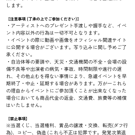
します。
【注意事項 (了承の上でご参加ください)】
・アーティストへのプレゼント手渡しや握手など、イベ
ント内容以外の行為は一切不可となります。
・イベントの際に動画や画像をオフィシャル関連サイト
に公開する場合がございます。写り込みに関し予めご了
承ください。
・自治体等の要請や、天災・交通機関の不全・会場の設
備不良等や出演者の病気・事故、時間制限や進行の遅
れ、その他止むを得ない事情により、急遽イベントを早
期終了・中止・延期する場合があります。万が一これら
の理由からイベントにご参加頂くことが出来なくなった
場合においても商品代金の返金、交通費、旅費等の補償
はいたしません。
【禁止事項】
※当選くじ、当選権利、賞品の譲渡・交換、転売(ダフ行
為)、コピー、偽造 (これら不正は犯罪です。発覚次第退