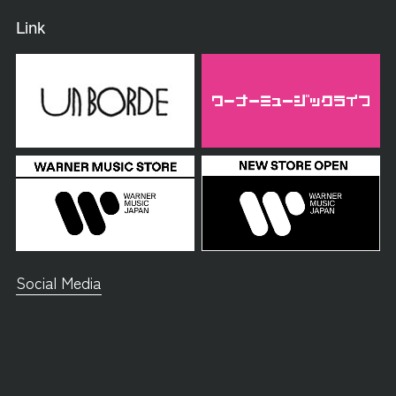
Link
Social Media