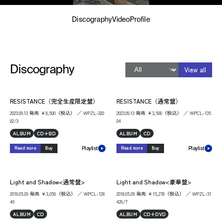
Discography
Video
Profile
Discography
View all
RESISTANCE（完全生産限定盤）
RESISTANCE（通常盤）
2023.09.13 発売 ￥8,500（税込） ／ WPZL-320
2023.09.13 発売 ￥3,500（税込） ／ WPCL-135
82/3
04
ALBUM
CD+BD
ALBUM
CD
Read more
Buy
Read more
Buy
Playlist
Playlist
Light and Shadow<通常盤>
Light and Shadow<豪華盤>
2018.05.09 発売 ￥3,056（税込） ／ WPCL-128
2018.05.09 発売 ￥15,278（税込） ／ WPZL-31
49
426/7
ALBUM
CD
ALBUM
CD+DVD