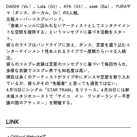
DAISHI（Vo.）、Lida（Gt）、AYA（Gt）、seek（Ba）、YURAサ
マ（ダンス、ボーカル、Dr.）の5人組。
元祖スーパーコスプレバンド。
「音楽ジャンルに囚われないアーティストとしてエンタテイメン
トな空間を提供する」というコンセプトに基づき活動をスター
ト。
彼らのライブはバンドライブに加え、ダンス、芝居を盛り込むエ
ンターテインメント性あふれるライブで一度観たらハマる人続
出。
彼らのコスプレ衣装は芝居のコンセプトに基づいて毎回作られ、
多様な衣装でコスプレ界でも知名度は高い。
現在は多くのアーティストがライブ中にダンスや芝居を取り入れ
ているが、彼らがその “先駆者” と言っても過言ではない。
4月19日にシングル「STAR TRAIN」をリリース。4月30日には新
木場スタジオコーストで「サイコ イン ワンダーランド～不思
議の国のアヤッス～」を開催する。
LINK
Official Website