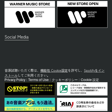
Social Media
音源試聴いただく際は、
機能性 Cookie設定
を許可し、
Spotifyをイン
ストール
してご利用ください。
Privacy Policy
|
Terms of Use
|
クッキーポリシー
|
Cookie 設定