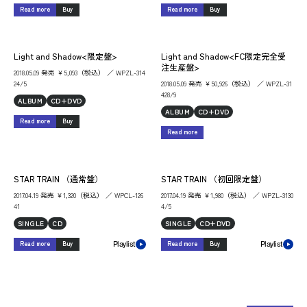
Read more
Buy
Read more
Buy
Light and Shadow<限定盤>
Light and Shadow<FC限定完全受
注生産盤>
2018.05.09 発売 ￥5,093（税込） ／ WPZL-314
24/5
2018.05.09 発売 ￥50,926（税込） ／ WPZL-31
428/9
ALBUM
CD+DVD
ALBUM
CD+DVD
Read more
Buy
Read more
STAR TRAIN （通常盤）
STAR TRAIN （初回限定盤）
2017.04.19 発売 ￥1,320（税込） ／ WPCL-126
2017.04.19 発売 ￥1,980（税込） ／ WPZL-3130
41
4/5
SINGLE
CD
SINGLE
CD+DVD
Read more
Buy
Read more
Buy
Playlist
Playlist