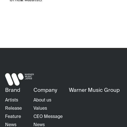
Brand
Company
Warner Music Group
Artists
About us
Release
Values
Feature
CEO Message
News
News