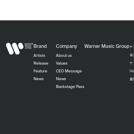
Brand
Company
Warner Music Group
サ
音
Artists
About us
サ
Release
Values
F
Feature
CEO Message
重
News
News
Backstage Pass