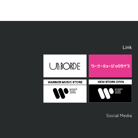
Link
Social Media