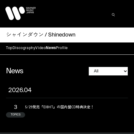
シャインダウン / Shinedown
Top
Discography
Video
News
Profile
News
2026.04
5/29発売『EI8HT』の国内盤CD特典決定！
3
TOPICS