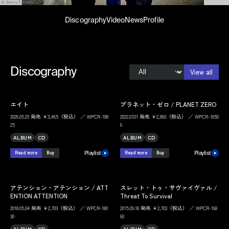
Discography
Video
News
Profile
Discography
View all
エイト
プラネット・ゼロ / PLANET ZERO
2026.05.29 発売 ￥3,465（税込） ／ WPCR-188
2022.07.01 発売 ￥2,860（税込） ／ WPCR-1850
25
6
ALBUM
CD
ALBUM
CD
Read more
Buy
Read more
Buy
Playlist
Playlist
アテンション・アテンション / ATT
スレット・トゥ・サヴァイヴァル /
ENTION ATTENTION
Threat To Survival
2018.05.04 発売 ￥2,703（税込） ／ WPCR-180
2015.09.18 発売 ￥2,703（税込） ／ WPCR-168
30
60
ALBUM
CD
ALBUM
CD