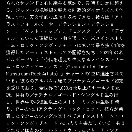
られたサウンドと心に染みる歌詞で、期待を遥かに超え
る、ジャンルの境界線を越えた創造的ダイナミズムを体
現しつつ、天文学的な成功を収めてきた。彼らは「アト
ラス・フォールズ」や「アテンション・アテンショ
ン」、「ゲット・アップ」、「モンスターズ」、「デヴ
ィル」といった連続ヒット曲を通して、米メインストリ
ーム・ロック・ソング・チャートにおいて最も多く1位を
獲得したアーティストとしての記録を持ち、2021年の米
ビルボードでは「時代を超えた偉大なるメインストリー
ム・ロック・アーティスト（Greatest of All Time
Mainstream Rock Artists）」チャートの1位に選出されて
いる。彼らのアルバムは総てプラチナム／ゴールド認定
を受けており、全世界で1,000万枚以上のセールスを記
録、14曲のプラチナム／ゴールド・シングルを生み出
し、世界中で45億回以上のストリーミング再生数を誇
り、17曲のNo. 1アクティヴ・ロック・ヒット、彼らが発
表した全27曲のシングルはすべてメインストリーム・ロ
ック・ソング・チャートTop 5入りを果たしている。数え
きれないほどのソールド・アウトしたアリーナ・ツアー