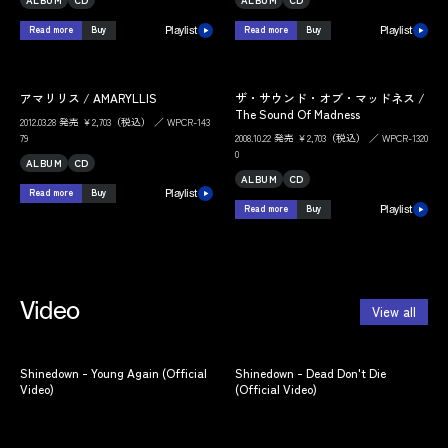
Read more
Buy
Read more
Buy
Playlist
Playlist
アマリリス / AMARYLLIS
ザ・サウンド・オブ・マッドネス /
The Sound Of Madness
2012.03.28 発売 ￥2,703（税込） ／ WPCR-143
79
2008.10.22 発売 ￥2,703（税込） ／ WPCR-1320
0
ALBUM
CD
ALBUM
CD
Read more
Buy
Playlist
Read more
Buy
Playlist
Video
View all
Shinedown - Young Again (Official
Shinedown - Dead Don't Die
Video)
(Official Video)