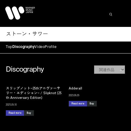
ストーン・サワー
Top
Discography
Video
Profile
Discography
スリップノット~25thアニヴァーサ
Adderall
リー・エディション~ / Slipknot (25
2023.06.09
th Anniversary Edition)
Read more
Buy
2025.09.10
Read more
Buy