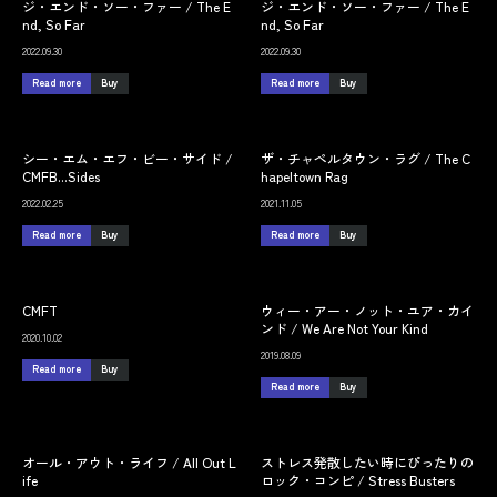
ジ・エンド・ソー・ファー / The E
ジ・エンド・ソー・ファー / The E
nd, So Far
nd, So Far
2022.09.30
2022.09.30
Read more
Buy
Read more
Buy
シー・エム・エフ・ビー・サイド /
ザ・チャペルタウン・ラグ / The C
CMFB...Sides
hapeltown Rag
2022.02.25
2021.11.05
Read more
Buy
Read more
Buy
CMFT
ウィー・アー・ノット・ユア・カイ
ンド / We Are Not Your Kind
2020.10.02
2019.08.09
Read more
Buy
Read more
Buy
オール・アウト・ライフ / All Out L
ストレス発散したい時にぴったりの
ife
ロック・コンピ / Stress Busters