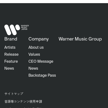
Brand
Company
Warner Music Group
Artists
About us
Release
Values
Feature
CEO Message
News
News
Backstage Pass
サイトマップ
音源等コンテンツ使用申請