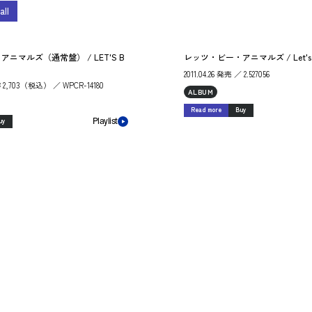
all
ニマルズ（通常盤） / LET'S B
レッツ・ビー・アニマルズ / Let's Be
2011.04.26 発売 ／ 2.527056
 ￥2,703（税込） ／ WPCR-14180
ALBUM
Read more
Buy
uy
Playlist