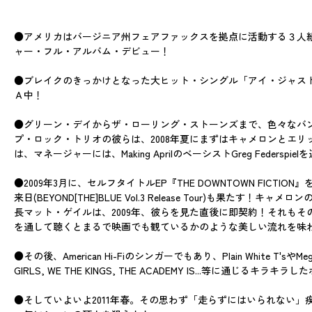
●アメリカはバージニア州フェアファックスを拠点に活動する３人組ポップ
ャー・フル・アルバム・デビュー！
●ブレイクのきっかけとなった大ヒット・シングル「アイ・ジャスト
Ａ中！
●グリーン・デイからザ・ローリング・ストーンズまで、色々なバン
プ・ロック・トリオの彼らは、2008年夏にまずはキャメロンとエリ
は、マネージャーには、Making AprilのベーシストGreg Federspie
●2009年3月に、セルフタイトルEP『THE DOWNTOWN FICTIO
来日(BEYOND[THE]BLUE Vol.3 Release Tour
長マット・ゲイルは、2009年、彼らを見た直後に即契約！それもそ
を通して聴くとまるで映画でも観ているかのような美しい流れを味
●その後、American Hi-Fiのシンガーでもあり、Plain White T's
GIRLS, WE THE KINGS, THE ACADEMY IS...等に
●そしていよいよ2011年春。その思わず「走らずにはいられない