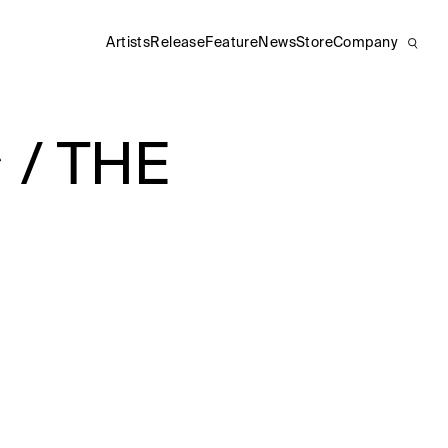
Artists
Release
Feature
News
Store
Company
 THE