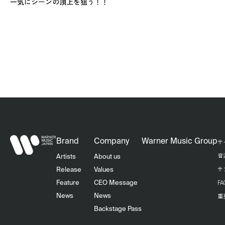
一気にシーンの頂上を狙う！！
Brand
Company
Warner Music Group
サ
音
Artists
About us
サ
Release
Values
F
Feature
CEO Message
重
News
News
Backstage Pass