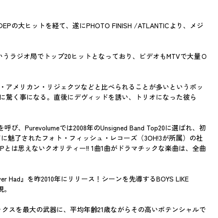
トを経て、遂にPHOTO FINISH /ATLANTICより、メジ
うラジオ局でトップ20ヒットとなっており、ビデオもMTVで大量Ｏ
ル・アメリカン・リジェクツなどと比べられることが多いというポッ
反響に驚く事になる。直後にデヴィッドを誘い、トリオになった彼ら
evolumeでは2008年のUnsigned Band Top20に選ばれ、初
ーなコードに魅了されたフォト・フィッシュ・レコーズ（3OH!3が所属）の社
とは思えないクオリティー!! 1曲1曲がドラマチックな楽曲は、全曲
 Never Had』を昨2010年にリリース！シーンを先導するBOYS LIKE
実現。
ックスを最大の武器に、平均年齢21歳ながらその高いポテンシャルで