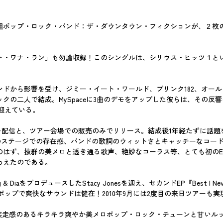
・ロック・バンド：ザ・ダウンタウン・フィクションが、２枚のEPの大ヒッ
・ワナ・ラン」も勿論収録！このシングルは、シリウス・ヒッツ１とい
ドから影響を受け、ジミー・イート・ワールド、ブリンク182、オー
ックの二人で結成。MySpaceに3曲のデモをアップした彼らは、その
lを迎えている。
N』を配信と、ツアー会場での販売のみでリリース。結成後1年経たずに話題を呼び、Pur
)も果たす！キャメロンのステージでの存在感、バンドの歌詞のウィットさとキャッチ
のはず、抜群の美メロと透き通る歌声、絶妙なコーラス等、とても初のEP
わえたのである。
やMeg & DiaをプロデュースしたStacy Jonesを迎え、セカンドEP『Best I
通じるキラキラしたポップで爽快なサウンドは健在！2010年9月には2度目の来日ツアーも
」疾走感のあるキラキラ爽やか美メロポップ・ロック・チューンと甘いル