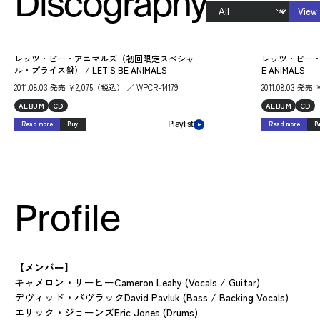
Discography
View 
レッツ・ビー・アニマルズ（初回限定スペシャ
レッツ・ビー・ア
ル・プライス盤） / LET'S BE ANIMALS
E ANIMALS
2011.08.03 発売 ￥2,075（税込） ／ WPCR-14179
2011.08.03 発売
ALBUM
CD
ALBUM
CD
Read more
Buy
Read more
B
Playlist
Profile
【メンバー】
キャメロン・リーヒーCameron Leahy (Vocals / Guitar)
デヴィッド・パヴラックDavid Pavluk (Bass / Backing Vocals)
エリック・ジョーンズEric Jones (Drums)