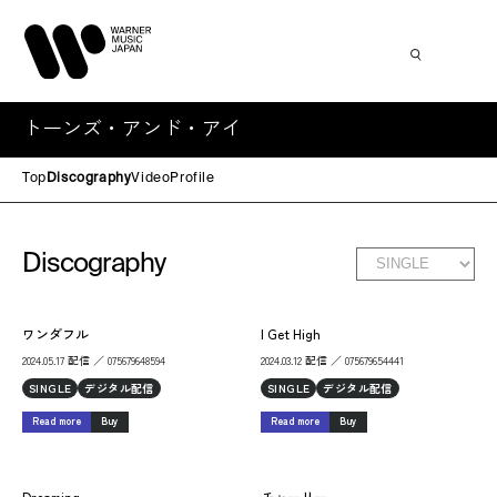
トーンズ・アンド・アイ
Top
Discography
Video
Profile
Discography
ワンダフル
I Get High
2024.05.17 配信 ／ 075679648594
2024.03.12 配信 ／ 075679654441
SINGLE
デジタル配信
SINGLE
デジタル配信
Read more
Buy
Read more
Buy
Dreaming
チャーリー