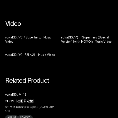
Video
yukaDD(;´∀`)「Superhero」Music
yukaDD(;´∀`) 「Superhero (Special
Video
Version) [with MOMO]」Music Video
yukaDD(;´∀`) 「21×21」Music Video
Related Product
yukaDD(;´∀｀)
21×21（初回限定盤）
2021.03.17 発売￥3,850（税込）／WPZL-3180
9/10
ALBUM
CD+DVD