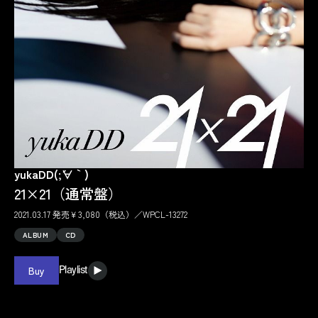
yukaDD(;´∀｀)
21×21（通常盤）
2021.03.17 発売￥3,080（税込）／WPCL-13272
ALBUM
CD
Buy
Playlist