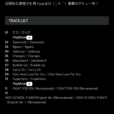
圧倒的な歌唱力を持つyukaDD（；´∀｀）衝撃のデビュー作！
TRACK LIST
01
21 21 / 21×21
PlayMovie
02
Diamonds / Diamonds
03
#goals / #goals
04
Jealousy / Jealousy
05
Changes / Changes
06
blackboard / blackboard
07
Bubble Up / Bubble Up
08
Carry On / Carry On
09
Only Have Love For You / Only Have Love For You
10
Superhero / Superhero
PlayMovie
11
FIGHT FOR YOU (Remastered) / FIGHT FOR YOU (Remastered)
12
HIGH SCHOOL FUNK!!!(English Ver.)(Remastered) / HIGH SCHOOL FUNK!!!
（English Ver.）(Remastered)