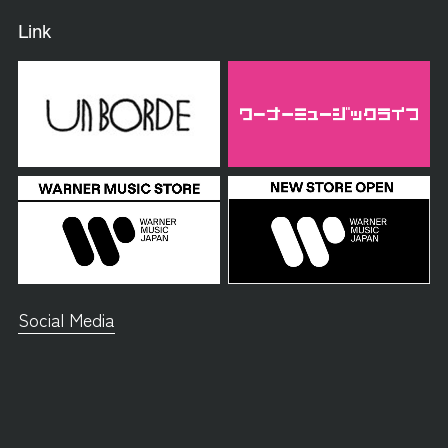
Link
Social Media