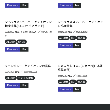
Read more
Buy
Read more
Buy
シベリウス&バーバー:ヴァイオリン
シベリウス & バーバー:ヴァイオリ
協奏曲集(SACDハイブリッド)
ン協奏曲集
2025.02.26 発売 ￥3,300（税込） ／ WPCS-138
2025.02.21 発売 ／ 9029.505852
74
ALBUM
CD
輸入盤
ALBUM
SACD
Read more
Buy
Read more
Buy
ファンタジー~ヴァイオリンの真珠
すぎ去りし日の...(シネマ2)(日本語
解説書付)
2024.12.27 配信 ／ 5021732586995
2024.02.16 発売 ／ 5419.779905
ALBUM
デジタル配信
ALBUM
CD
輸入盤
Read more
Buy
Read more
Buy