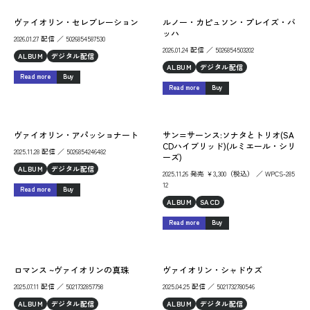
ヴァイオリン・セレブレーション
ルノー・カピュソン・プレイズ・バ
ッハ
2026.01.27 配信 ／ 5026854587530
2026.01.24 配信 ／ 5026854503202
ALBUM
デジタル配信
ALBUM
デジタル配信
Read more
Buy
Read more
Buy
ヴァイオリン・アパッショナート
サン=サーンス:ソナタとトリオ(SA
CDハイブリッド)(ルミエール・シリ
2025.11.28 配信 ／ 5026854246482
ーズ)
ALBUM
デジタル配信
2025.11.26 発売 ￥3,300（税込） ／ WPCS-285
12
Read more
Buy
ALBUM
SACD
Read more
Buy
ロマンス ~ヴァイオリンの真珠
ヴァイオリン・シャドウズ
2025.07.11 配信 ／ 5021732857798
2025.04.25 配信 ／ 5021732780546
ALBUM
デジタル配信
ALBUM
デジタル配信