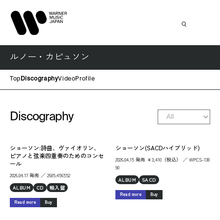
ルノー・カピュソン
Top
Discography
Video
Profile
Discography
ショーソン:詩曲、ヴァイオリン、
ショーソン(SACDハイブリッド)
ピアノと弦楽四重奏のためのコンセ
2026.04.15 発売 ￥3,410（税込） ／ WPCS-138
ール
90
2026.04.17 発売 ／ 2685.456552
ALBUM
SACD
ALBUM
CD
輸入盤
Read more
Buy
Read more
Buy