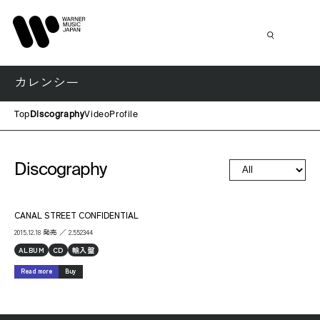
カレンシー
Top
Discography
Video
Profile
Discography
CANAL STREET CONFIDENTIAL
2015.12.18 発売 ／ 2.552344
ALBUM
CD
輸入盤
Read more
Buy