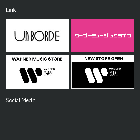
Link
Social Media