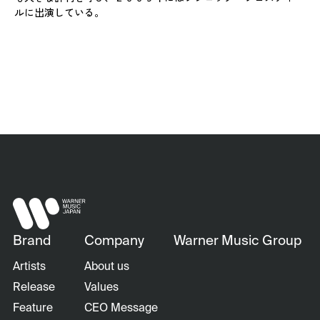
ルに出演している。
Brand
Company
Warner Music Group
Artists
About us
Release
Values
Feature
CEO Message