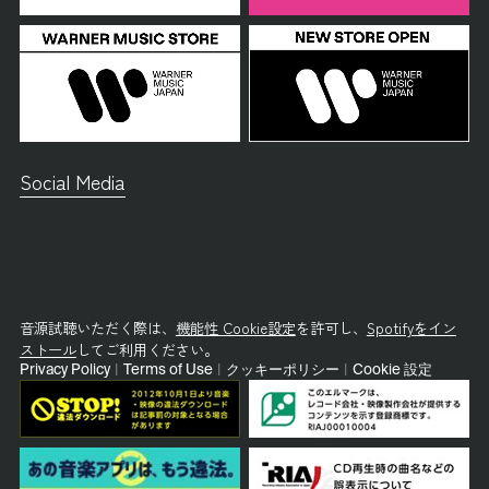
Social Media
音源試聴いただく際は、
機能性 Cookie設定
を許可し、
Spotifyをイン
ストール
してご利用ください。
Privacy Policy
|
Terms of Use
|
クッキーポリシー
|
Cookie 設定