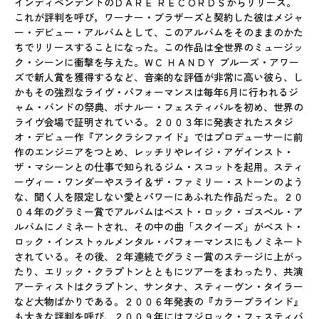
インディペンデントのＤＡＲＥ ＲＥＣＯＲＤＳからリリース。
これが評判を呼び，ワーナー・ブラザーズと契約した彼はメジャ
ー・デビュー・アルバムとして、このアルバムをそのままのかた
ちでリリースすることになった。この作品は全世界のミュージッ
ク・シーンに衝撃を与えた。ＷＣ ＨＡＮＤＹ ブルーズ・アワー
ズで新人賞を獲得するなど、音楽的な評価が非常に高い彼ら、し
かもその強烈なライヴ・パフォーマンスは毎年6月に行われるジ
ャム・バンドの祭典、ボナルー・フェスティバルを初め、世界の
ライヴ会場で証明されている。２００３年に発表されたスタジ
オ・デビュー作『アンクラシファイド』ではプロデューサーに前
作のエンジニアをつとめ、レッチリやレイジ・アゲインスト・
ザ・マシーンとの仕事で知られるジム・スコットを起用。スティ
ーヴィー・ワンダーやスライ＆ザ・ファミリー・ストーンのよう
な、聞く人を限定しない愛とパワーにあふれた作品だった。２０
０４年のグラミー賞でアルバムはベスト・ロック・ゴスペル・ア
ルバムにノミネートされ、その中の曲「スクイーズ」がベスト・
ロック・インストゥルメンタル・パフォーマンスにもノミネート
されている。その後、２年連続でグラミー賞のステージに上がっ
たり、エリック・クラプトンとともにツアーをまわったり、共演
アーティストはクラプトン、サンタナ、スティーヴン・タイラー
など大物ばかりである。２００６年発表の『カラーブラインド』
も大きな評判を呼び、２００９年にはフジロック・フェスティバ