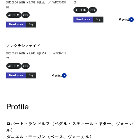
2010.08.04 発売 ￥2,703（税込） ／ WPCR-138
56
86
ALBUM
CD
ALBUM
CD
Read more
Buy
Playlist
Read more
Buy
アンクラシファイド
2003.09.25 発売 ￥2,640（税込） ／ WPCR-116
77
ALBUM
CD
Read more
Buy
Playlist
Profile
ロバート・ランドルフ（ペダル・スティール・ギター、ヴォーカ
ル）
ダニエル・モーガン（ベース、ヴォーカル）