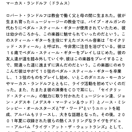
マーカス・ランドルフ（ドラムス）
ロバート・ランドルフは教会で働く父と母の間に生まれた。彼が
生まれ育ったニュージャージーの教会では、パイプ・オルガンの
代わりにペダル・スティール・ギターが使用されていたため、彼
は幼少のころから、この楽器に魅せられていったのだという。こ
のスティール・ギターを主役にすえたゴスペル音楽は「セイクリ
ッド・スティール」と呼ばれ、今非常に注目を浴びている。彼は
１６歳でペダル・スティール・ギターをプレイしはじめた。彼の
友人達が道を踏み外していく中､彼はこの楽器をプレイすること
で、間違った道に進まずに済んだのだという。この楽器にのめり
こんだ彼はやがて１０弦のペダル・スティール・ギターを卒業
し、１３弦のものをプレイし始め、いとこのダニエル・モーカン
やマーカス・ランドルフとともに、ライヴ活動を初めていくのだ
った。また、たまたま彼の演奏をＣＤで耳にし、「セイクリッ
ド・スティール」の魅力に取り付かれたミュージシャン達、ジョ
ン・メデスキ（メデスキ・マーティン＆ウッド）とノース・ミシ
シッピー・オールスターズと"ザ・ワード"というユニットを結
成、アルバムもリリースし、大きな話題となった。その後，２０
０１年夏に収録された彼らの熱くスリリングなライヴをデビュ
ー・アルバム『ライヴ・アット・ザ・ウェットランズ』として、